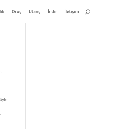
lik
Oruç
Utanç
İndir
İletişim
.
öyle
,