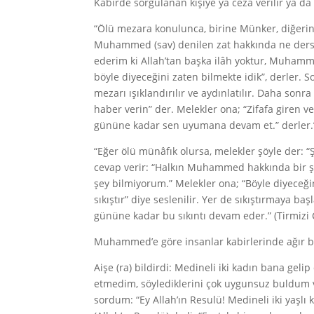
Kabirde sorgulanan kişiye ya ceza verilir ya da
“Ölü mezara konulunca, birine Münker, diğerine 
Muhammed (sav) denilen zat hakkında ne dersin?
ederim ki Allah’tan başka ilâh yoktur, Muhamme
böyle diyeceğini zaten bilmekte idik”, derler.
mezarı ışıklandırılır ve aydınlatılır. Daha son
haber verin” der. Melekler ona; “Zifafa giren v
gününe kadar sen uyumana devam et.” derler.
“Eğer ölü münâfık olursa, melekler şöyle der:
cevap verir: “Halkın Muhammed hakkında bir şe
şey bilmiyorum.” Melekler ona; “Böyle diyeceği
sıkıştır” diye seslenilir. Yer de sıkıştırmaya b
gününe kadar bu sıkıntı devam eder.” (Tirmizi 
Muhammed’e göre insanlar kabirlerinde ağır bir
Aişe (ra) bildirdi: Medineli iki kadın bana geli
etmedim, söylediklerini çok uygunsuz buldum ve
sordum: “Ey Allah’ın Resulü! Medineli iki yaşlı 