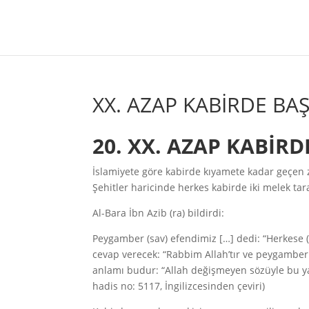
XX. AZAP KABİRDE BA
20. XX. AZAP KABİR
İslamiyete göre kabirde kıyamete kadar geçen 
Şehitler haricinde herkes kabirde iki melek t
Al-Bara İbn Azib (ra) bildirdi:
Peygamber (sav) efendimiz […] dedi: “Herkese
cevap verecek: “Rabbim Allah’tır ve peygamber
anlamı budur: “Allah değişmeyen sözüyle bu ya
hadis no: 5117, İngilizcesinden çeviri)