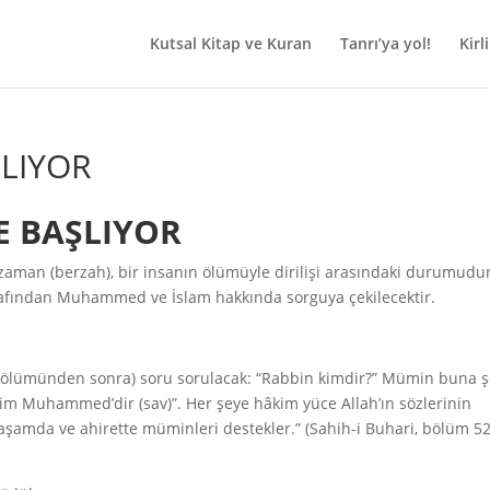
Kutsal Kitap ve Kuran
Tanrı’ya yol!
Kirli
ŞLIYOR
DE BAŞLIYOR
zaman (berzah), bir insanın ölümüyle dirilişi arasındaki durumudur
arafından Muhammed ve İslam hakkında sorguya çekilecektir.
 (ölümünden sonra) soru sorulacak: “Rabbin kimdir?” Mümin buna ş
im Muhammed’dir (sav)”. Her şeye hâkim yüce Allah’ın sözlerinin
şamda ve ahirette müminleri destekler.” (Sahih-i Buhari, bölüm 52