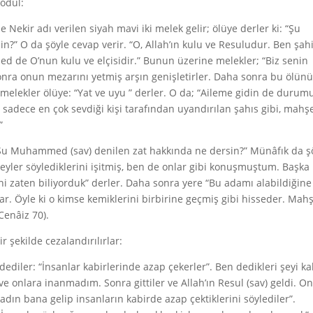
 ödül:
Nekir adı verilen siyah mavi iki melek gelir; ölüye derler ki: “Şu
” O da şöyle cevap verir. “O, Allah’ın kulu ve Resuludur. Ben şahi
d de O’nun kulu ve elçisidir.” Bunun üzerine melekler; “Biz senin
 Sonra onun mezarını yetmiş arşın genişletirler. Daha sonra bu ölün
ra melekler ölüye: “Yat ve uyu ” derler. O da; “Aileme gidin de durum
e sadece en çok sevdiği kişi tarafından uyandırılan şahıs gibi, mahş
”
 “Şu Muhammed (sav) denilen zat hakkında ne dersin?” Münâfık da ş
yler söylediklerini işitmiş, ben de onlar gibi konuşmuştum. Başka 
ni zaten biliyorduk” derler. Daha sonra yere “Bu adamı alabildiğine
aşlar. Öyle ki o kimse kemiklerini birbirine geçmiş gibi hisseder. Mah
Cenâiz 70).
 şekilde cezalandırılırlar:
p dediler: “İnsanlar kabirlerinde azap çekerler”. Ben dedikleri şeyi k
 onlara inanmadım. Sonra gittiler ve Allah’ın Resul (sav) geldi. O
kadın bana gelip insanların kabirde azap çektiklerini söylediler”.