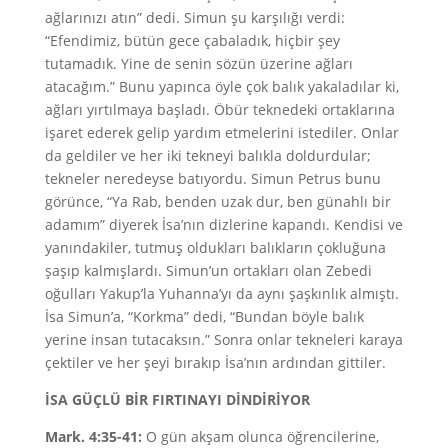
ağlarınızı atın” dedi. Simun şu karşılığı verdi:
“Efendimiz, bütün gece çabaladık, hiçbir şey
tutamadık. Yine de senin sözün üzerine ağları
atacağım.” Bunu yapınca öyle çok balık yakaladılar ki,
ağları yırtılmaya başladı. Öbür teknedeki ortaklarına
işaret ederek gelip yardım etmelerini istediler. Onlar
da geldiler ve her iki tekneyi balıkla doldurdular;
tekneler neredeyse batıyordu. Simun Petrus bunu
görünce, “Ya Rab, benden uzak dur, ben günahlı bir
adamım” diyerek İsa’nın dizlerine kapandı. Kendisi ve
yanındakiler, tutmuş oldukları balıkların çokluğuna
şaşıp kalmışlardı. Simun’un ortakları olan Zebedi
oğulları Yakup’la Yuhanna’yı da aynı şaşkınlık almıştı.
İsa Simun’a, “Korkma” dedi, “Bundan böyle balık
yerine insan tutacaksın.” Sonra onlar tekneleri karaya
çektiler ve her şeyi bırakıp İsa’nın ardından gittiler.
İSA GÜÇLÜ BİR FIRTINAYI DİNDİRİYOR
Mark. 4:35-41:
O gün akşam olunca öğrencilerine,