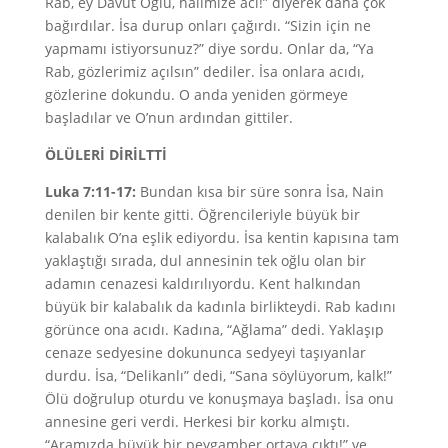
Rab, ey Davut Oğlu, halimize acı!” diyerek daha çok
bağırdılar. İsa durup onları çağırdı. “Sizin için ne
yapmamı istiyorsunuz?” diye sordu. Onlar da, “Ya
Rab, gözlerimiz açılsın” dediler. İsa onlara acıdı,
gözlerine dokundu. O anda yeniden görmeye
başladılar ve O’nun ardından gittiler.
ÖLÜLERİ DİRİLTTİ
Luka 7:11-17:
Bundan kısa bir süre sonra İsa, Nain
denilen bir kente gitti. Öğrencileriyle büyük bir
kalabalık O’na eşlik ediyordu. İsa kentin kapısına tam
yaklaştığı sırada, dul annesinin tek oğlu olan bir
adamın cenazesi kaldırılıyordu. Kent halkından
büyük bir kalabalık da kadınla birlikteydi. Rab kadını
görünce ona acıdı. Kadına, “Ağlama” dedi. Yaklaşıp
cenaze sedyesine dokununca sedyeyi taşıyanlar
durdu. İsa, “Delikanlı” dedi, “Sana söylüyorum, kalk!”
Ölü doğrulup oturdu ve konuşmaya başladı. İsa onu
annesine geri verdi. Herkesi bir korku almıştı.
“Aramızda büyük bir peygamber ortaya çıktı!” ve