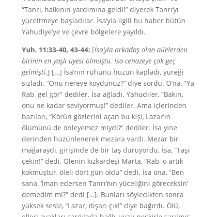
“Tanrı, halkının yardımına geldi!” diyerek Tanrı’yı
yüceltmeye başladılar. İsa’yla ilgili bu haber bütün
Yahudiye’ye ve çevre bölgelere yayıldı.
Yuh. 11:33-40, 43-44:
[
İsa’yla arkadaş olan ailelerden
birinin en yaşlı üyesi ölmüştü. İsa cenazeye çok geç
gelmişti
.] […] İsa’nın ruhunu hüzün kapladı, yüreği
sızladı. “Onu nereye koydunuz?” diye sordu. O’na, “Ya
Rab, gel gör” dediler. İsa ağladı. Yahudiler, “Bakın,
onu ne kadar seviyormuş!” dediler. Ama içlerinden
bazıları, “Körün gözlerini açan bu kişi, Lazar’ın
ölümünü de önleyemez miydi?” dediler. İsa yine
derinden hüzünlenerek mezara vardı. Mezar bir
mağaraydı, girişinde de bir taş duruyordu. İsa, “Taşı
çekin!” dedi. Ölenin kızkardeşi Marta, “Rab, o artık
kokmuştur, öleli dört gün oldu” dedi. İsa ona, “Ben
sana, ‘İman edersen Tanrı’nın yüceliğini göreceksin’
demedim mi?” dedi […]. Bunları söyledikten sonra
yüksek sesle, “Lazar, dışarı çık!” diye bağırdı. Ölü,
elleri ayakları sargılarla bağlı, yüzü peşkirle sarılmış