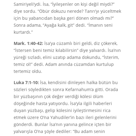
Samiriyeli’ydi. İsa, “İyileşenler on kişi değil miydi?”
diye sordu. “Öbür dokuzu nerede? Tanrı’yı yüceltmek
için bu yabancıdan başka geri dönen olmadı mı?”
Sonra adama, “Ayağa kalk, git” dedi. “İmanın seni
kurtardı.”
Mark. 1:40-42:
İsa’ya cüzamlı biri geldi, diz çökerek,
“İstersen beni temiz kılabilirsin” diye yalvardı. İsa’nın
yüreği sızladı, elini uzatıp adama dokundu, “İsterim,
temiz ol!” dedi. Adam anında cüzamdan kurtulup
tertemiz oldu.
Luka 7:1-10:
İsa, kendisini dinleyen halka bütün bu
sözleri söyledikten sonra Kefarnahum’a gitti. Orada
bir yüzbaşının çok değer verdiği kölesi ölüm
döşeğinde hasta yatıyordu. İsa’yla ilgili haberleri
duyan yüzbaşı, gelip kölesini iyileştirmesini rica
etmek üzere O’na Yahudiler’in bazı ileri gelenlerini
gönderdi. Bunlar İsa’nın yanına gelince içten bir
yalvarışla O’na şöyle dediler: “Bu adam senin