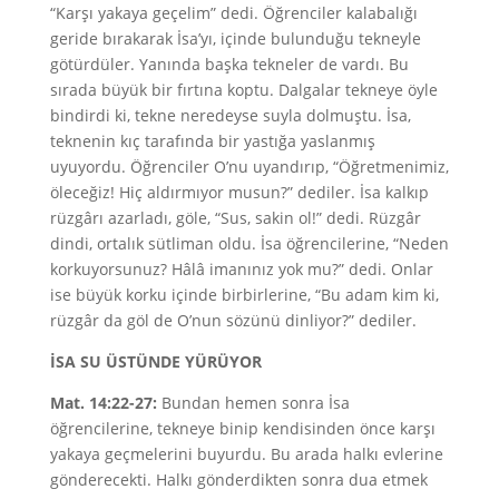
“Karşı yakaya geçelim” dedi. Öğrenciler kalabalığı
geride bırakarak İsa’yı, içinde bulunduğu tekneyle
götürdüler. Yanında başka tekneler de vardı. Bu
sırada büyük bir fırtına koptu. Dalgalar tekneye öyle
bindirdi ki, tekne neredeyse suyla dolmuştu. İsa,
teknenin kıç tarafında bir yastığa yaslanmış
uyuyordu. Öğrenciler O’nu uyandırıp, “Öğretmenimiz,
öleceğiz! Hiç aldırmıyor musun?” dediler. İsa kalkıp
rüzgârı azarladı, göle, “Sus, sakin ol!” dedi. Rüzgâr
dindi, ortalık sütliman oldu. İsa öğrencilerine, “Neden
korkuyorsunuz? Hâlâ imanınız yok mu?” dedi. Onlar
ise büyük korku içinde birbirlerine, “Bu adam kim ki,
rüzgâr da göl de O’nun sözünü dinliyor?” dediler.
İSA SU ÜSTÜNDE YÜRÜYOR
Mat. 14:22-27:
Bundan hemen sonra İsa
öğrencilerine, tekneye binip kendisinden önce karşı
yakaya geçmelerini buyurdu. Bu arada halkı evlerine
gönderecekti. Halkı gönderdikten sonra dua etmek