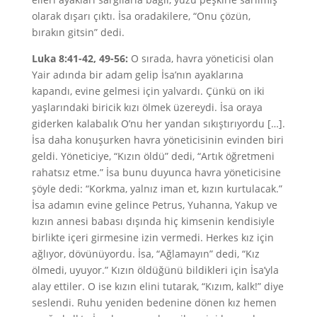
olarak dışarı çıktı. İsa oradakilere, “Onu çözün,
bırakın gitsin” dedi.
Luka 8:41-42, 49-56:
O sırada, havra yöneticisi olan
Yair adında bir adam gelip İsa’nın ayaklarına
kapandı, evine gelmesi için yalvardı. Çünkü on iki
yaşlarındaki biricik kızı ölmek üzereydi. İsa oraya
giderken kalabalık O’nu her yandan sıkıştırıyordu […].
İsa daha konuşurken havra yöneticisinin evinden biri
geldi. Yöneticiye, “Kızın öldü” dedi, “Artık öğretmeni
rahatsız etme.” İsa bunu duyunca havra yöneticisine
şöyle dedi: “Korkma, yalnız iman et, kızın kurtulacak.”
İsa adamın evine gelince Petrus, Yuhanna, Yakup ve
kızın annesi babası dışında hiç kimsenin kendisiyle
birlikte içeri girmesine izin vermedi. Herkes kız için
ağlıyor, dövünüyordu. İsa, “Ağlamayın” dedi, “Kız
ölmedi, uyuyor.” Kızın öldüğünü bildikleri için İsa’yla
alay ettiler. O ise kızın elini tutarak, “Kızım, kalk!” diye
seslendi. Ruhu yeniden bedenine dönen kız hemen