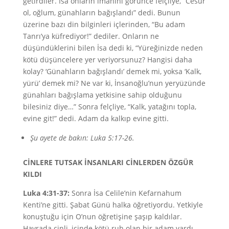
getirdiler. İsa onların imanını görünce felçliye, “Cesur
ol, oğlum, günahların bağışlandı” dedi. Bunun
üzerine bazı din bilginleri içlerinden, “Bu adam
Tanrı’ya küfrediyor!” dediler. Onların ne
düşündüklerini bilen İsa dedi ki, “Yüreğinizde neden
kötü düşüncelere yer veriyorsunuz? Hangisi daha
kolay? ‘Günahların bağışlandı’ demek mi, yoksa ‘Kalk,
yürü’ demek mi? Ne var ki, İnsanoğlu’nun yeryüzünde
günahları bağışlama yetkisine sahip olduğunu
bilesiniz diye…” Sonra felçliye, “Kalk, yatağını topla,
evine git!” dedi. Adam da kalkıp evine gitti.
Şu ayete de bakın: Luka 5:17-26.
CİNLERE TUTSAK İNSANLARI CİNLERDEN ÖZGÜR
KILDI
Luka 4:31-37:
Sonra İsa Celile’nin Kefarnahum
Kenti’ne gitti. Şabat Günü halka öğretiyordu. Yetkiyle
konuştuğu için O’nun öğretişine şaşıp kaldılar.
Havrada cinli, içinde kötü ruh olan bir adam vardı.