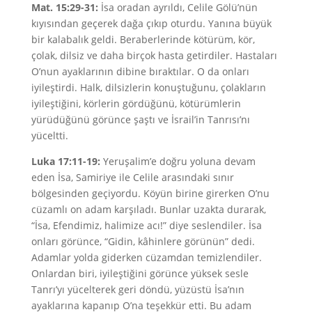
Mat. 15:29-31:
İsa oradan ayrıldı, Celile Gölü’nün
kıyısından geçerek dağa çıkıp oturdu. Yanına büyük
bir kalabalık geldi. Beraberlerinde kötürüm, kör,
çolak, dilsiz ve daha birçok hasta getirdiler. Hastaları
O’nun ayaklarının dibine bıraktılar. O da onları
iyileştirdi. Halk, dilsizlerin konuştuğunu, çolakların
iyileştiğini, körlerin gördüğünü, kötürümlerin
yürüdüğünü görünce şaştı ve İsrail’in Tanrısı’nı
yüceltti.
Luka 17:11-19:
Yeruşalim’e doğru yoluna devam
eden İsa, Samiriye ile Celile arasındaki sınır
bölgesinden geçiyordu. Köyün birine girerken O’nu
cüzamlı on adam karşıladı. Bunlar uzakta durarak,
“İsa, Efendimiz, halimize acı!” diye seslendiler. İsa
onları görünce, “Gidin, kâhinlere görünün” dedi.
Adamlar yolda giderken cüzamdan temizlendiler.
Onlardan biri, iyileştiğini görünce yüksek sesle
Tanrı’yı yücelterek geri döndü, yüzüstü İsa’nın
ayaklarına kapanıp O’na teşekkür etti. Bu adam