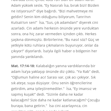
Adam yüksek sesle, “Ey Nasıralı İsa, bırak bizi! Bizden
ne istiyorsun?” diye bağırdı. “Bizi mahvetmeye mi
geldin? Senin kim olduğunu biliyorum, Tanrı’nın
Kutsalı’sın sen!” İsa, “Sus, çık adamdan!” diyerek cini
azarladı. Cin adamı herkesin önünde yere vurduktan
sonra, ona hiç zarar vermeden içinden çıktı. Herkes
şaşkına dönmüştü. Birbirlerine, “Bu nasıl söz? Güç ve
yetkiyle kötü ruhlara çıkmalarını buyuruyor, onlar da
çıkıyor!” diyorlardı. İsa’yla ilgili haber o bölgenin her
yanında yankılandı.
Mat. 17:14-18:
Kalabalığın yanına vardıklarında bir
adam İsa’ya yaklaşıp önünde diz çöktü. “Ya Rab” dedi,
“Oğlumun haline acı! Sarası var, çok acı çekiyor. Sık
sık ateşe, suya düşüyor. Onu senin öğrencilerine
getirdim, ama iyileştiremediler.” İsa, “Ey imansız ve
sapmış kuşak!” dedi. “Sizinle daha ne kadar
kalacağım? Size daha ne kadar katlanacağım? Çocuğu
buraya, bana getirin.” İsa cini azarlayınca, cin