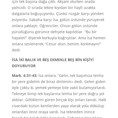
için tek başına dağa çıktı. Akşam olurken orada
yalnızdı. O sırada tekne kıyıdan bir hayli uzakta
dalgalarla boğuşuyordu. Çünkü rüzgâr karşı yönden
esiyordu. Sabaha karşı İsa, gölün üstünde yürüyerek
onlara yaklaştı. Öğrenciler, O’nun gölün üstünde
yürüdüğünü görünce dehşete kapıldılar. “Bu bir
hayalet!” diyerek korkuyla bağrıştılar. Ama İsa hemen
onlara seslenerek, “Cesur olun, benim, korkmayın!”
dedi.
İSA İKİ BALIK VE BEŞ EKMEKLE BEŞ BİN KİŞİYİ
DOYURUYOR
Mark. 6:31-43:
İsa onlara, “Gelin, tek başımıza tenha
bir yere gidelim de biraz dinlenin›› dedi. Gelen giden
öyle çoktu ki, yemek yemeye bile vakit bulamıyorlardı.
Tekneye binip tek başlarına tenha bir yere doğru yol
aldılar. Gittiklerini gören birçok kişi onları tanıdı. Halk
civardaki bütün kentlerden yaya olarak yola dökülüp
onlardan önce oraya vardı. İsa tekneden inince
büyük bir kalabalıkla karşılaştı. Çobansız koyunlara