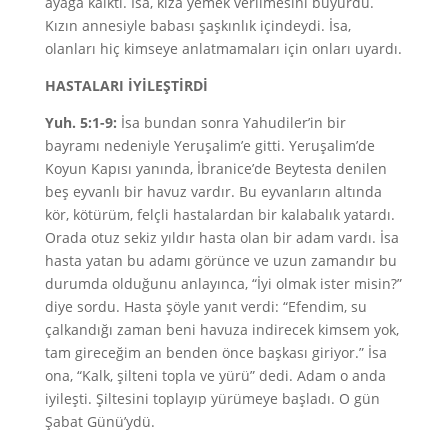
ayağa kalktı. İsa, kıza yemek verilmesini buyurdu.
Kızın annesiyle babası şaşkınlık içindeydi. İsa,
olanları hiç kimseye anlatmamaları için onları uyardı.
HASTALARI İYİLEŞTİRDİ
Yuh. 5:1-9:
İsa bundan sonra Yahudiler’in bir
bayramı nedeniyle Yeruşalim’e gitti. Yeruşalim’de
Koyun Kapısı yanında, İbranice’de Beytesta denilen
beş eyvanlı bir havuz vardır. Bu eyvanların altında
kör, kötürüm, felçli hastalardan bir kalabalık yatardı.
Orada otuz sekiz yıldır hasta olan bir adam vardı. İsa
hasta yatan bu adamı görünce ve uzun zamandır bu
durumda olduğunu anlayınca, “İyi olmak ister misin?”
diye sordu. Hasta şöyle yanıt verdi: “Efendim, su
çalkandığı zaman beni havuza indirecek kimsem yok,
tam gireceğim an benden önce başkası giriyor.” İsa
ona, “Kalk, şilteni topla ve yürü” dedi. Adam o anda
iyileşti. Şiltesini toplayıp yürümeye başladı. O gün
Şabat Günü’ydü.