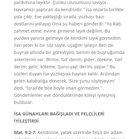
yardımına layıktır. Çünkü ulusumuzu seviyor.
Havramızı yaptıran da kendisidir.” İsa onlarla birlikte
yola çıktı. Eve yaklaştığı sırada, yüzbaşı bazı
dostlarını yollayıp O’na şu haberi gönderdi: “Ya Rab,
zahmet etme; evime girmene layık değilim. Bu
yüzden yanına gelmeye de kendimi layık görmedim.
Sen yeter ki bir söz söyle, uşağım iyileşir.Ben de
buyruk altında bir görevliyim, benim de buyruğumda
askerlerim var. Birine, ‘Git’ derim, gider; ötekine, ‘Gel’
derim, gelir; köleme, ‘Şunu yap’ derim, yapar.” Bu
sözleri duyan İsa yüzbaşıya hayran kaldı. Ardından
gelen kalabalığa dönerek, “Size şunu söyleyeyim”
dedi, “İsrail’de bile böyle iman görmedim.”
Gönderilenler eve döndüklerinde köleyi iyileşmiş
buldular.
İSA GÜNAHLARI BAĞIŞLADI VE FELÇLİLERİ
İYİLEŞTİRDİ
Mat. 9:2-7:
Kendisine, yatak üzerinde felçli bir adam