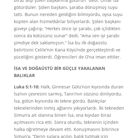
biraz alıp şölen başkanına götürün” dedi. Onlar da
götürdüler. Şölen başkanı, şaraba dönüşmüş suyu
tattı. Bunun nereden geldiğini bilmiyordu, oysa suyu
küpten alan hizmetkârlar biliyorlardı. Şölen başkanı
güveyi çağırıp, “Herkes önce iyi şarabı, çok içildikten
sonra da kötüsünü sunar” dedi, “Ama sen iyi şarabı
şimdiye dek saklamışsın.” İsa bu ilk doğaüstü
belirtisini Celile’nin Kana Köyü’nde gerçekleştirdi ve
yüceliğini gösterdi. Öğrencileri de O’na iman ettiler.
İSA VE DOĞAÜSTÜ BİR GÜÇLE YAKALANAN
BALIKLAR
Luka 5:1-10:
Halk, Ginnesar Gölü’nün kıyısında duran
İsa’nın çevresini sarmış, Tanrı’nın sözünü dinliyordu.
İsa, gölün kıyısında iki tekne gördü. Balıkçılar
teknelerinden inmiş ağlarını yıkıyorlardı. İki tekneden
Simun’a ait olanına binen İsa, ona kıyıdan biraz
açılmasını rica etti. Sonra oturdu, teknenin içinden
halka öğretmeye devam etti. Konuşmasını bitirince
Simun’a, “Derin sulara açılın, balık tutmak için