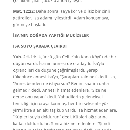
çocuktan çıktı, çocuk o anda iyileşti.
Mat. 12:22:
Daha sonra İsa’ya kör ve dilsiz bir cinli
getirdiler. İsa adamı iyileştirdi. Adam konuşmaya,
görmeye başladı.
İSA’NIN DOĞADA YAPTIĞI MUCİZELER
İSA SUYU ŞARABA ÇEVİRDİ
Yuh. 2:1-11:
Üçüncü gün Celile’nin Kana Köyü’nde bir
düğün vardı. İsa’nın annesi de oradaydı. İsa’yla
öğrencileri de düğüne çağrılmışlardı. Şarap
tükenince annesi İsa’ya, “Şarapları kalmadı” dedi. İsa,
“Anne, benden ne istiyorsun? Benim saatim daha
gelmedi” dedi. Annesi hizmet edenlere, “Size ne
derse onu yapın” dedi. Yahudilerin geleneksel
temizliği için oraya konmuş, her biri seksenle yüz
yirmi litre alan altı taş küp vardı. İsa hizmet edenlere,
“Küpleri suyla doldurun” dedi. Küpleri ağızlarına
kadar doldurdular. Sonra hizmet edenlere, “Şimdi