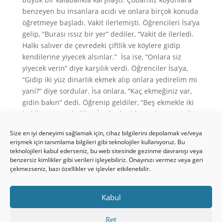
benzeyen bu insanlara acıdı ve onlara birçok konuda
öğretmeye başladı. Vakit ilerlemişti. Öğrencileri İsa’ya
gelip, “Burası ıssız bir yer” dediler, “Vakit de ilerledi.
Halkı salıver de çevredeki çiftlik ve köylere gidip
kendilerine yiyecek alsınlar.” İsa ise, “Onlara siz
yiyecek verin” diye karşılık verdi. Öğrenciler İsa’ya,
“Gidip iki yüz dinarlık ekmek alıp onlara yedirelim mi
yani?” diye sordular. İsa onlara, “Kaç ekmeğiniz var,
gidin bakın” dedi. Öğrenip geldiler, “Beş ekmekle iki
balığımız var” dediler. İsa herkesi küme küme yeşil
çayıra oturtmalarını buyurdu. Halk yüzer ellişer
Size en iyi deneyimi sağlamak için, cihaz bilgilerini depolamak ve/veya
kişilik bölükler halinde oturdu. İsa beş ekmekle iki
erişmek için tanımlama bilgileri gibi teknolojiler kullanıyoruz. Bu
balığı aldı, gözlerini göğe kaldırarak şükretti; sonra
teknolojileri kabul ederseniz, bu web sitesinde gezinme davranışı veya
ekmekleri böldü ve halka dağıtmaları için
benzersiz kimlikler gibi verileri işleyebiliriz. Onayınızı vermez veya geri
çekmezseniz, bazı özellikler ve işlevler etkilenebilir.
öğrencilerine verdi. İki balığı da hepsinin arasında
paylaştırdı. Herkes yiyip doydu. Artakalan ekmek ve
balıktan on iki sepet dolusu topladılar.
Kabul
[Başka bir seferinde İsa yedi ekmek ve birkaç balıkla dört
Ret