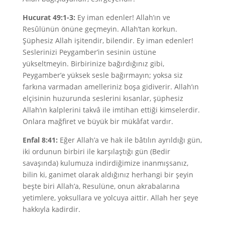
Hucurat 49:1-3:
Ey iman edenler! Allah’ın ve
Resûlünün önüne geçmeyin. Allah’tan korkun.
Şüphesiz Allah işitendir, bilendir. Ey iman edenler!
Seslerinizi Peygamber’in sesinin üstüne
yükseltmeyin. Birbirinize bağırdığınız gibi,
Peygamber’e yüksek sesle bağırmayın; yoksa siz
farkına varmadan amelleriniz boşa gidiverir. Allah’ın
elçisinin huzurunda seslerini kısanlar, şüphesiz
Allah’ın kalplerini takvâ ile imtihan ettiği kimselerdir.
Onlara mağfiret ve büyük bir mükâfat vardır.
Enfal 8:41:
Eğer Allah’a ve hak ile bâtılın ayrıldığı gün,
iki ordunun birbiri ile karşılaştığı gün (Bedir
savaşında) kulumuza indirdiğimize inanmışsanız,
bilin ki, ganimet olarak aldığınız herhangi bir şeyin
beşte biri Allah’a, Resulüne, onun akrabalarına
yetimlere, yoksullara ve yolcuya aittir. Allah her şeye
hakkıyla kadirdir.