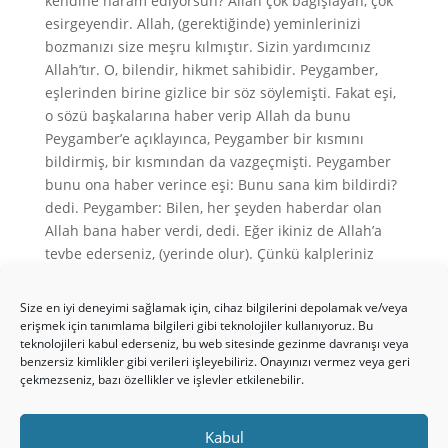
kendine haram ediyorsun? Allah çok bağışlayan, çok
esirgeyendir. Allah, (gerektiğinde) yeminlerinizi
bozmanızı size meşru kılmıştır. Sizin yardımcınız
Allah’tır. O, bilendir, hikmet sahibidir. Peygamber,
eşlerinden birine gizlice bir söz söylemişti. Fakat eşi,
o sözü başkalarına haber verip Allah da bunu
Peygamber’e açıklayınca, Peygamber bir kısmını
bildirmiş, bir kısmından da vazgeçmişti. Peygamber
bunu ona haber verince eşi: Bunu sana kim bildirdi?
dedi. Peygamber: Bilen, her şeyden haberdar olan
Allah bana haber verdi, dedi. Eğer ikiniz de Allah’a
tevbe ederseniz, (yerinde olur). Çünkü kalpleriniz
sapmıştı. Ve eğer Peygamber’e karşı birbirinize arka
verirseniz bilesiniz ki onun dostu ve yardımcısı Allah,
Size en iyi deneyimi sağlamak için, cihaz bilgilerini depolamak ve/veya
Cebrail ve müminlerin iyileridir. Bunların ardından
erişmek için tanımlama bilgileri gibi teknolojiler kullanıyoruz. Bu
teknolojileri kabul ederseniz, bu web sitesinde gezinme davranışı veya
melekler de (ona) yardımcıdır. Eğer o sizi boşarsa
benzersiz kimlikler gibi verileri işleyebiliriz. Onayınızı vermez veya geri
Rabbi ona, sizden daha iyi kendini Allah a veren,
çekmezseniz, bazı özellikler ve işlevler etkilenebilir.
inanan, sebatla itaat eden, tevbe eden, ibadef eden,
oruç tutan, dul ve bâkire eşler verebilir.
Kabul
Bu ayetlerin daha iyi anlaşılması için
Kıpti Mariye
’nin