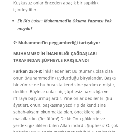
Kuşkusuz onlar önceden apaçık bir sapıklık
içindeydiler.
Ek IX
’a bakın:
Muhammed’in Okuma Yazması Yok
muydu?
☪
Muhammed’in peygamberliği tartışılıyor
MUHAMMED’İN İNANIRLIĞI ÇAĞDAŞLARI
TARAFINDAN ŞÜPHEYLE KARŞILANDI
Furkan 25:4-8:
İnkâr edenler: Bu (Kur’an), olsa olsa
onun (Muhammed’in) uydurduğu biryalandır. Başka
bir zümre de bu hususta kendisine yardım etmiştir,
dediler. Böylece onlar hiç şüphesiz haksızlığa ve
iftiraya başvurmuşlardır. Yine onlar dediler ki: (Bu
âyetler), onun, başkasına yazdırıp da kendisine
sabah-akşam okunmakta olan, öncekilere ait
masallardır. (Resûlüm!) De ki: Onu göklerde ve
yerdeki gizlilikleri bilen Allah indirdi. Şüphesiz O, çok