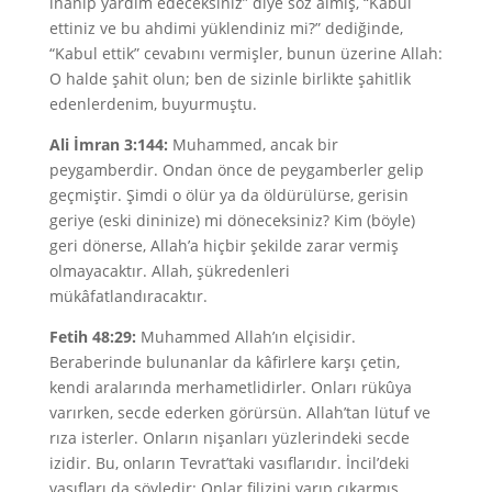
inanıp yardım edeceksiniz” diye söz almış, “Kabul
ettiniz ve bu ahdimi yüklendiniz mi?” dediğinde,
“Kabul ettik” cevabını vermişler, bunun üzerine Allah:
O halde şahit olun; ben de sizinle birlikte şahitlik
edenlerdenim, buyurmuştu.
Ali İmran 3:144:
Muhammed, ancak bir
peygamberdir. Ondan önce de peygamberler gelip
geçmiştir. Şimdi o ölür ya da öldürülürse, gerisin
geriye (eski dininize) mi döneceksiniz? Kim (böyle)
geri dönerse, Allah’a hiçbir şekilde zarar vermiş
olmayacaktır. Allah, şükredenleri
mükâfatlandıracaktır.
Fetih 48:29:
Muhammed Allah’ın elçisidir.
Beraberinde bulunanlar da kâfirlere karşı çetin,
kendi aralarında merhametlidirler. Onları rükûya
varırken, secde ederken görürsün. Allah’tan lütuf ve
rıza isterler. Onların nişanları yüzlerindeki secde
izidir. Bu, onların Tevrat’taki vasıflarıdır. İncil’deki
vasıfları da şöyledir: Onlar filizini yarıp çıkarmış,