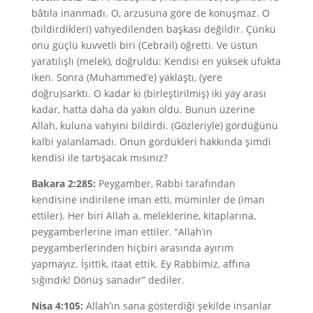
bâtıla inanmadı. O, arzusuna göre de konuşmaz. O
(bildirdikleri) vahyedilenden başkası değildir. Çünkü
onu güçlü kuvvetli biri (Cebrail) öğretti. Ve üstün
yaratılışlı (melek), doğruldu: Kendisi en yüksek ufukta
iken. Sonra (Muhammed’e) yaklaştı, (yere
doğru)sarktı. O kadar ki (birleştirilmiş) iki yay arası
kadar, hatta daha da yakın oldu. Bunun üzerine
Allah, kuluna vahyini bildirdi. (Gözleriyle) gördüğünü
kalbi yalanlamadı. Onun gördükleri hakkında şimdi
kendisi ile tartışacak mısınız?
Bakara 2:285:
Peygamber, Rabbi tarafından
kendisine indirilene iman etti, müminler de (iman
ettiler). Her biri Allah a, meleklerine, kitaplarına,
peygamberlerine iman ettiler. “Allah’ın
peygamberlerinden hiçbiri arasında ayırım
yapmayız. İşittik, itaat ettik. Ey Rabbimiz, affına
sığındık! Dönüş sanadır” dediler.
Nisa 4:105:
Allah’ın sana gösterdiği şekilde insanlar