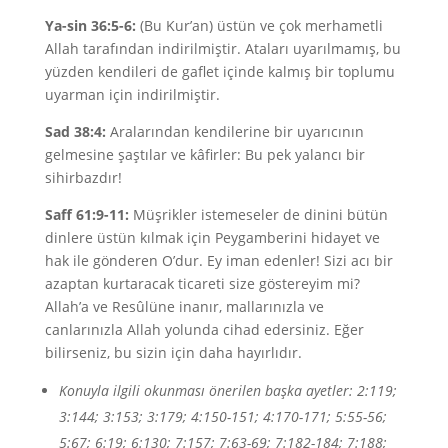
Ya-sin 36:5-6:
(Bu Kur’an) üstün ve çok merhametli
Allah tarafından indirilmiştir. Ataları uyarılmamış, bu
yüzden kendileri de gaflet içinde kalmış bir toplumu
uyarman için indirilmiştir.
Sad 38:4:
Aralarından kendilerine bir uyarıcının
gelmesine şaştılar ve kâfirler: Bu pek yalancı bir
sihirbazdır!
Saff 61:9-11:
Müşrikler istemeseler de dinini bütün
dinlere üstün kılmak için Peygamberini hidayet ve
hak ile gönderen O’dur. Ey iman edenler! Sizi acı bir
azaptan kurtaracak ticareti size göstereyim mi?
Allah’a ve Resûlüne inanır, mallarınızla ve
canlarınızla Allah yolunda cihad edersiniz. Eğer
bilirseniz, bu sizin için daha hayırlıdır.
Konuyla ilgili okunması önerilen başka ayetler: 2:119;
3:144; 3:153; 3:179; 4:150-151; 4:170-171; 5:55-56;
5:67; 6:19; 6:130; 7:157; 7:63-69; 7:182-184; 7:188;