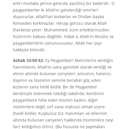
emri mutlaka yerine gelecek, yazılmış bir kaderdir. O
peygamberler ki Allah’ın gönderdiği emirleri
duyururlar, Allah’tan korkarlar ve O’ndan başka
kimseden korkmazlar. Hesap görücü olarak Allah
(herkese) yeter. Muhammed, sizin erkeklerinizden
hiçbirinin babası değildir. Fakat o, Allah’ın Resûlü ve
peygamberlerin sonuncusudur. Allah her şeyi
hakkıyla bilendir.
Azhab 33:50-52:
Ey Peygamber! Mehirlerini verdiğin
hanımlarını, Allah’ın sana ganimet olarak verdiği ve
elinin altında bulunan cariyeleri, amcanın, halanın,
dayının ve teyzenin seninle beraber göç eden
kızlarını sana helâl kıldık. Bir de Peygamber
kendisiyle evlenmek istediği takdirde, kendisini
peygambere hibe eden mümin kadını, diğer
müminlere değil, sırf sana mahsus olmak üzere
(helâl kıldık). Kuşkusuz biz, hanımları ve ellerinin
altında bulunan cariyeleri hakkında müminlere neyi
farz kıldığımızı biliriz. (Bu hususta ne yapmaları