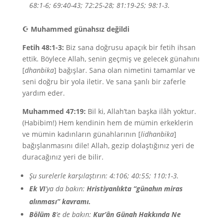
68:1-6; 69:40-43; 72:25-28; 81:19-25; 98:1-3.
☪
Muhammed günahsız değildi
Fetih 48:1-3:
Biz sana doğrusu apaçık bir fetih ihsan
ettik. Böylece Allah, senin geçmiş ve gelecek günahını
[
dhanbika
] bağışlar. Sana olan nimetini tamamlar ve
seni doğru bir yola iletir. Ve sana şanlı bir zaferle
yardım eder.
Muhammed 47:19:
Bil ki, Allah’tan başka ilâh yoktur.
(Habibim!) Hem kendinin hem de mümin erkeklerin
ve mümin kadınların günahlarının [
lidhanbika
]
bağışlanmasını dile! Allah, gezip dolaştığınız yeri de
duracağınız yeri de bilir.
Şu surelerle karşılaştırın: 4:106; 40:55; 110:1-3.
Ek VI
’ya da bakın:
Hristiyanlıkta “günahın miras
alınması” kavramı.
Bölüm 8
’e de bakın:
Kur’ân Günah Hakkında Ne