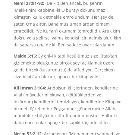
Neml 27:91-92:
(De ki:) Ben ancak, bu şehrin
(Mekke’nin) Rabbine -ki O burayı dokunulmaz
kılmıştır- kulluk etmekle emrolundum. Her şey de
zaten O’na aittir. Bana müslümanlardan olmam ”
emredildi. “Ve Kur’an’ı okumam (emredildi). Artık kim
doğru yola gelirse, yalnız kendisi için gelmiş olur; kim
de saparsa ona de ki: Ben sadece uyarıcılardanım.
Maide 5:15:
Ey ehl-i kitap! Resûlümüz size Kitap’tan
gizlemekte olduğunuz birçok şeyi açıklamak üzere
geldi; birçok (kusurunuzu) da affediyor. Gerçekten
size Allah’tan bir nur, apaçık bir kitap geldi.
Ali İmran 3:164:
Andolsun ki içlerinden, kendilerine
Allah’ın âyetlerini okuyan, (kötülüklerden ve
inkârdan) kendilerini temizleyen, kendilerine Kitap ve
hikmeti öğreten bir Peygamber göndermekle Allah,
müminlere büyük bir lütufta bulunmuştur. Halbuki
daha önce onlar apaçık bir sapıklık içinde idiler.
Necm 53:2-12:
Arkadaşınız (Muhammed) sapmadı ve