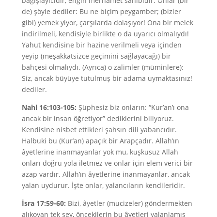
bağışlayıcıdır, engin merhamet sahibidir. Onlar (bir
de) şöyle dediler: Bu ne biçim peygamber; (bizler
gibi) yemek yiyor, çarşılarda dolaşıyor! Ona bir melek
indirilmeli, kendisiyle birlikte o da uyarıcı olmalıydı!
Yahut kendisine bir hazine verilmeli veya içinden
yeyip (meşakkatsizce geçimini sağlayacağı) bir
bahçesi olmalıydı. (Ayrıca) o zalimler (müminlere):
Siz, ancak büyüye tutulmuş bir adama uymaktasınız!
dediler.
Nahl 16:103-105:
Şüphesiz biz onların: “Kur’an’ı ona
ancak bir insan öğretiyor” dediklerini biliyoruz.
Kendisine nisbet ettikleri şahsın dili yabancıdır.
Halbuki bu (Kur’an) apaçık bir Arapçadır. Allah’ın
âyetlerine inanmayanlar yok mu, kuşkusuz Allah
onları doğru yola iletmez ve onlar için elem verici bir
azap vardır. Allah’ın âyetlerine inanmayanlar, ancak
yalan uydurur. İşte onlar, yalancıların kendileridir.
İsra 17:59-60:
Bizi, âyetler (mucizeler) göndermekten
alıkoyan tek şey, öncekilerin bu âyetleri yalanlamış