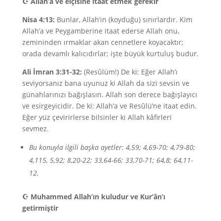
☪
Allah’a ve elçisine itaat etmek gerekir
Nisa 4:13:
Bunlar, Allah’ın (koyduğu) sınırlardır. Kim
Allah’a ve Peygamberine itaat ederse Allah onu,
zemininden ırmaklar akan cennetlere koyacaktır;
orada devamlı kalıcıdırlar; işte büyük kurtuluş budur.
Ali İmran 3:31-32:
(Resûlüm!) De ki: Eğer Allah’ı
seviyorsanız bana uyunuz ki Allah da sizi sevsin ve
günahlarınızı bağışlasın. Allah son derece bağışlayıcı
ve esirgeyicidir. De ki: Allah’a ve Resûlü’ne itaat edin.
Eğer yüz çevirirlerse bilsinler ki Allah kâfirleri
sevmez.
Bu konuyla ilgili başka ayetler: 4,59; 4,69-70; 4,79-80;
4,115, 5,92; 8,20-22; 33,64-66; 33,70-71; 64,8; 64,11-
12.
☪
Muhammed Allah’ın kuludur ve Kur’ân’ı
getirmiştir