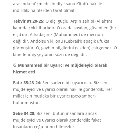
arasında hükmedesin diye sana Kitab’ı hak ile
indirdik; hainlerden taraf olma!
Tekvir 81:20-25:
O elçi güçlü, Arş’ın sahibi (Allah’ın)
katında çok itibarlıdır. O orada sayılan, güvenilen (bir
elçi) dir. Arkadaşınız (Muhammed) de mecnun
değildir. Andolsun ki, onu (Cebrail’i) apaçık ufukta
görmüştür. O, gaybın bilgilerini (sizden) esirgemez. O
lânetlenmiş şeytanın sözü de değildir.
☪
Muhammed bir uyarıcı ve müjdeleyici olarak
hizmet etti
Fatır 35:23-24:
Sen sadece bir uyarıcısın. Biz seni
müjdeleyici ve uyarıcı olarak hak ile gönderdik. Her
millet için mutlaka bir uyarıcı (peygamber)
bulunmuştur.
Sebe 34:28:
Biz seni bütün insanlara ancak
müjdeleyici ve uyarıcı olarak gönderdik; fakat
insanların çoğu bunu bilmezler.