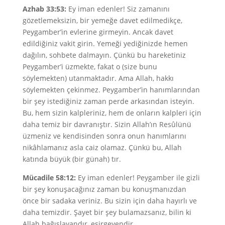
Azhab 33:53:
Ey iman edenler! Siz zamanını
gözetlemeksizin, bir yemeğe davet edilmedikçe,
Peygamber’in evlerine girmeyin. Ancak davet
edildiğiniz vakit girin. Yemeği yediğinizde hemen
dağılın, sohbete dalmayın. Çünkü bu hareketiniz
Peygamber’i üzmekte, fakat o (size bunu
söylemekten) utanmaktadır. Ama Allah, hakkı
söylemekten çekinmez. Peygamber’in hanımlarından
bir şey istediğiniz zaman perde arkasından isteyin.
Bu, hem sizin kalpleriniz, hem de onların kalpleri için
daha temiz bir davranıştır. Sizin Allah’ın Resûlünü
üzmeniz ve kendisinden sonra onun hanımlarını
nikâhlamanız asla caiz olamaz. Çünkü bu, Allah
katında büyük (bir günah) tır.
Mücadile 58:12:
Ey iman edenler! Peygamber ile gizli
bir şey konuşacağınız zaman bu konuşmanızdan
önce bir sadaka veriniz. Bu sizin için daha hayırlı ve
daha temizdir. Şayet bir şey bulamazsanız, bilin ki
Allah bağışlayandır, esirgeyendir.