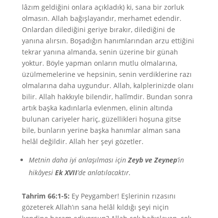
lâzım geldiğini onlara açıkladık) ki, sana bir zorluk
olmasın. Allah bağışlayandır, merhamet edendir.
Onlardan dilediğini geriye bırakır, dilediğini de
yanına alırsın. Boşadığın hanımlarından arzu ettiğini
tekrar yanına almanda, senin üzerine bir günah
yoktur. Böyle yapman onların mutlu olmalarına,
üzülmemelerine ve hepsinin, senin verdiklerine razı
olmalarına daha uygundur. Allah, kalplerinizde olanı
bilir. Allah hakkıyle bilendir, halîmdir. Bundan sonra
artık başka kadınlarla evlenmen, elinin altında
bulunan cariyeler hariç, güzellikleri hoşuna gitse
bile, bunların yerine başka hanımlar alman sana
helâl değildir. Allah her şeyi gözetler.
Metnin daha iyi anlaşılması için
Zeyb ve Zeynep
’in
hikâyesi
Ek XVII
’de anlatılacaktır.
Tahrim 66:1-5:
Ey Peygamber! Eşlerinin rızasını
gözeterek Allah’ın sana helâl kıldığı şeyi niçin