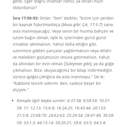
geldi. Eğer doğru insanlar iseniz, ya onları niçin
öldürdünüz?
İsra 17:90-93:
Onlar: “Sen” dediler, “bizim için yerden
bir kaynak fışkırtmadıkça [
Musa gibi: Çık. 17:5-7
] sana
asla inanmayacağız. Veya senin bir hurma bahçen ve
üzüm bağın olmalı; öyle ki, içlerinden gürül gürül
ırmaklar akıtmalısın. Yahut iddia ettiğin gibi,
üzerimize gökten parçalar yağdırmalısın veya Allah’ı
ve melekleri gözümüzün önüne getirmelisin. Yahut
da altından bir evin olmalı [
Süleyman gibi
], ya da göğe
çıkmalısın. Bize, okuyacağımız bir kitap indirmediğin
sürece (göğe) çıktığına da asla inanmayız.” De ki:
“Rabbimi tenzih ederim. Ben, sadece beşer bir
elçiyim.”
Konuyla ilgili başka sureler:
6:37-38; 9:58-59; 10:37-
39; 11: 12-13; 15:6-9; 16:24-25; 16:43-44; 20:133;
21:5-8; 23:68-70; 24:62-63; 25:29-34; 28:47-49; 30:58-
59; 33:1-3; 44:13-14; 58:20-21; 59:6; 63:5; 64:5-8;