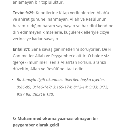
anlamayan bir topluluktur.
Tevbe 9:29:
Kendilerine Kitap verilenlerden Allah’a
ve ahiret gününe inanmayan, Allah ve Resûlünün
haram kıldığını haram saymayan ve hak dini kendine
din edinmeyen kimselerle, küçülerek elleriyle cizye
verinceye kadar savaşın.
Enfal 8:1:
Sana savaş ganimetlerini soruyorlar. De ki:
Ganimetler Allah ve Peygamber’e aittir. O halde siz
(gerçek) müminler iseniz Allah’tan korkun, aranızı
düzeltin, Allah ve Resûlüne itaat edin.
Bu konuyla ilgili okunması önerilen başka ayetler:
9:86-89; 3:146-147; 3:169-174; 8:12-14; 9:33; 9:73;
9:97-98; 26:216-120.
☪
Muhammed okuma yazması olmayan bir
peygamber olarak geldi