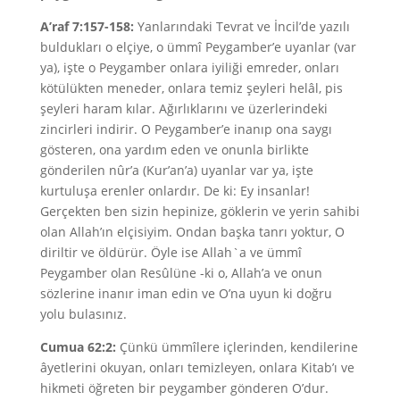
A’raf 7:157-158:
Yanlarındaki Tevrat ve İncil’de yazılı
buldukları o elçiye, o ümmî Peygamber’e uyanlar (var
ya), işte o Peygamber onlara iyiliği emreder, onları
kötülükten meneder, onlara temiz şeyleri helâl, pis
şeyleri haram kılar. Ağırlıklarını ve üzerlerindeki
zincirleri indirir. O Peygamber’e inanıp ona saygı
gösteren, ona yardım eden ve onunla birlikte
gönderilen nûr’a (Kur’an’a) uyanlar var ya, işte
kurtuluşa erenler onlardır. De ki: Ey insanlar!
Gerçekten ben sizin hepinize, göklerin ve yerin sahibi
olan Allah’ın elçisiyim. Ondan başka tanrı yoktur, O
diriltir ve öldürür. Öyle ise Allah`a ve ümmî
Peygamber olan Resûlüne -ki o, Allah’a ve onun
sözlerine inanır iman edin ve O’na uyun ki doğru
yolu bulasınız.
Cumua 62:2:
Çünkü ümmîlere içlerinden, kendilerine
âyetlerini okuyan, onları temizleyen, onlara Kitab’ı ve
hikmeti öğreten bir peygamber gönderen O’dur.