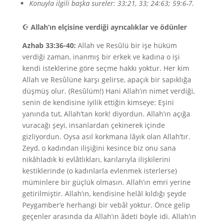
Konuyla ilgili başka sureler: 33:21, 33; 24:63; 59:6-7.
☪
Allah’ın elçisine verdiği ayrıcalıklar ve ödünler
Azhab 33:36-40:
Allah ve Resûlü bir işe hüküm
verdiği zaman, inanmış bir erkek ve kadına o işi
kendi isteklerine göre seçme hakkı yoktur. Her kim
Allah ve Resûlüne karşı gelirse, apaçık bir sapıklığa
düşmüş olur. (Resûlüm!) Hani Allah’ın nimet verdiği,
senin de kendisine iyilik ettiğin kimseye: Eşini
yanında tut, Allah’tan kork! diyordun. Allah’ın açığa
vuracağı şeyi, insanlardan çekinerek içinde
gizliyordun. Oysa asıl korkmana lâyık olan Allah’tır.
Zeyd, o kadından ilişiğini kesince biz onu sana
nikâhladık ki evlâtlıkları, karılarıyla ilişkilerini
kestiklerinde (o kadınlarla evlenmek isterlerse)
müminlere bir güçlük olmasın. Allah’ın emri yerine
getirilmiştir. Allah’ın, kendisine helâl kıldığı şeyde
Peygamber’e herhangi bir vebâl yoktur. Önce gelip
geçenler arasında da Allah’ın âdeti böyle idi. Allah’ın