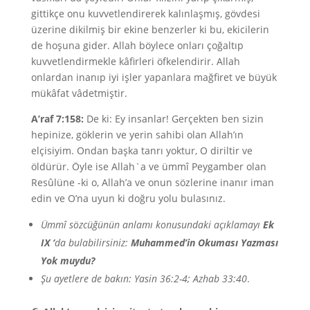
gittikçe onu kuvvetlendirerek kalınlaşmış, gövdesi
üzerine dikilmiş bir ekine benzerler ki bu, ekicilerin
de hoşuna gider. Allah böylece onları çoğaltıp
kuvvetlendirmekle kâfirleri öfkelendirir. Allah
onlardan inanıp iyi işler yapanlara mağfiret ve büyük
mükâfat vâdetmiştir.
A’raf 7:158:
De ki: Ey insanlar! Gerçekten ben sizin
hepinize, göklerin ve yerin sahibi olan Allah’ın
elçisiyim. Ondan başka tanrı yoktur, O diriltir ve
öldürür. Öyle ise Allah`a ve ümmî Peygamber olan
Resûlüne -ki o, Allah’a ve onun sözlerine inanır iman
edin ve O’na uyun ki doğru yolu bulasınız.
Ümmî sözcüğünün anlamı konusundaki açıklamayı
Ek
IX ‘
da bulabilirsiniz:
Muhammed’in Okuması Yazması
Yok muydu?
Şu ayetlere de bakın: Yasin 36:2-4; Azhab 33:40
.