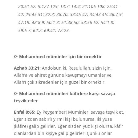
20:51-52; 9:127-129; 13:7; 14:4; 21:106-108; 25:41-
42; 29:45-51; 32:3; 38:70; 33:45-47; 34:43-46; 46:7-9;
47:19; 48:8-9; 50:1-3; 51:48-50; 53:56-62; 54:1-8;
59:6-7; 62:2; 69:41; 72:23.
☪
Muhammed müminler için bir örnektir
Azhab 33:21:
Andolsun ki, Resulullah, sizin için,
Allah’a ve ahiret gününe kavuşmayı umanlar ve
Allah’ı çok zikredenler için güzel bir örnektir.
☪
Muhammed müminleri kâfirlere karşı savaşa
teşvik eder
Enfal 8:65:
Ey Peygamber! Müminleri savaşa teşvik et.
Eğer sizden sabırlı yirmi kişi bulunursa, iki yüze
(kâfire) galip gelirler. Eğer sizden yüz kişi olursa, kâfir
olanlardan bin kişiye galip gelirler. Çünkü onlar