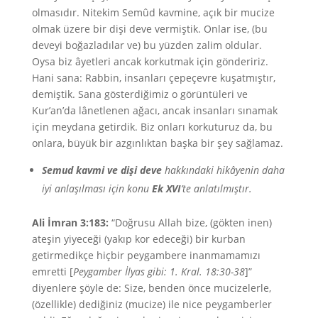
olmasıdır. Nitekim Semûd kavmine, açık bir mucize
olmak üzere bir dişi deve vermiştik. Onlar ise, (bu
deveyi boğazladılar ve) bu yüzden zalim oldular.
Oysa biz âyetleri ancak korkutmak için göndeririz.
Hani sana: Rabbin, insanları çepeçevre kuşatmıştır,
demiştik. Sana gösterdiğimiz o görüntüleri ve
Kur’an’da lânetlenen ağacı, ancak insanları sınamak
için meydana getirdik. Biz onları korkuturuz da, bu
onlara, büyük bir azgınlıktan başka bir şey sağlamaz.
Semud kavmi ve dişi deve
hakkındaki hikâyenin daha
iyi anlaşılması için konu
Ek XVI
’te anlatılmıştır.
Ali İmran 3:183:
“Doğrusu Allah bize, (gökten inen)
ateşin yiyeceği (yakıp kor edeceği) bir kurban
getirmedikçe hiçbir peygambere inanmamamızı
emretti [
Peygamber İlyas gibi: 1. Kral. 18:30-38
]”
diyenlere şöyle de: Size, benden önce mucizelerle,
(özellikle) dediğiniz (mucize) ile nice peygamberler