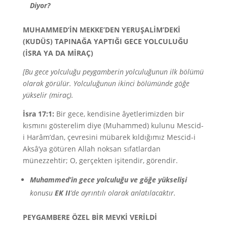
Diyor?
MUHAMMED’İN MEKKE’DEN YERUŞALİM’DEKİ
(KUDÜS) TAPINAĞA YAPTIĞI GECE YOLCULUĞU
(İSRA YA DA MİRAÇ)
[Bu gece yolculuğu peygamberin yolculuğunun ilk bölümü
olarak görülür. Yolculuğunun ikinci bölümünde göğe
yükselir (miraç).
İsra 17:1:
Bir gece, kendisine âyetlerimizden bir
kısmını gösterelim diye (Muhammed) kulunu Mescid-
i Harâm’dan, çevresini mübarek kıldığımız Mescid-i
Aksâ’ya götüren Allah noksan sıfatlardan
münezzehtir; O, gerçekten işitendir, görendir.
Muhammed’in gece yolculuğu ve göğe yükselişi
konusu
EK II
’de ayrıntılı olarak anlatılacaktır.
PEYGAMBERE ÖZEL BİR MEVKİ VERİLDİ