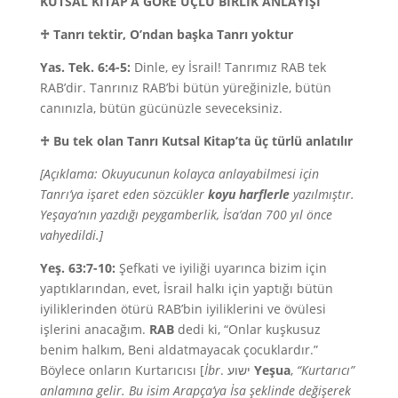
KUTSAL KİTAP’A GÖRE ÜÇLÜ BİRLİK ANLAYIŞI
♱
Tanrı tektir, O’ndan başka Tanrı yoktur
Yas. Tek. 6:4-5:
Dinle, ey İsrail! Tanrımız RAB tek
RAB’dir. Tanrınız RAB’bi bütün yüreğinizle, bütün
canınızla, bütün gücünüzle seveceksiniz.
♱
Bu tek olan Tanrı Kutsal Kitap’ta üç türlü anlatılır
[Açıklama: Okuyucunun kolayca anlayabilmesi için
Tanrı’ya işaret eden sözcükler
koyu harflerle
yazılmıştır.
Yeşaya’nın yazdığı peygamberlik, İsa’dan 700 yıl önce
vahyedildi.]
Yeş. 63:7-10:
Şefkati ve iyiliği uyarınca bizim için
yaptıklarından, evet, İsrail halkı için yaptığı bütün
iyiliklerinden ötürü RAB’bin iyiliklerini ve övülesi
işlerini anacağım.
RAB
dedi ki, “Onlar kuşkusuz
benim halkım, Beni aldatmayacak çocuklardır.”
Böylece onların Kurtarıcısı [
İbr
. ישוע
Yeşua
,
“Kurtarıcı”
anlamına gelir. Bu isim Arapça’ya İsa şeklinde değişerek