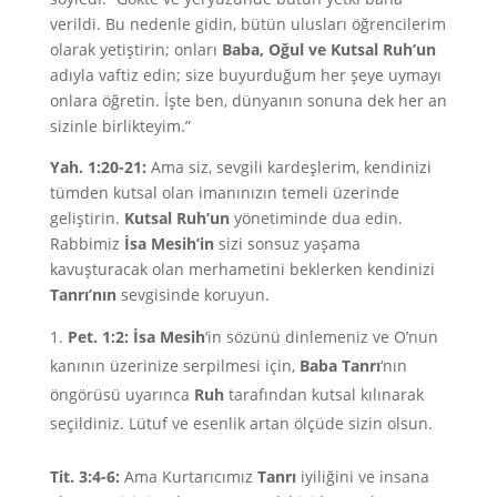
verildi. Bu nedenle gidin, bütün ulusları öğrencilerim
olarak yetiştirin; onları
Baba, Oğul ve Kutsal Ruh’un
adıyla vaftiz edin; size buyurduğum her şeye uymayı
onlara öğretin. İşte ben, dünyanın sonuna dek her an
sizinle birlikteyim.”
Yah. 1:20-21:
Ama siz, sevgili kardeşlerim, kendinizi
tümden kutsal olan imanınızın temeli üzerinde
geliştirin.
Kutsal Ruh’un
yönetiminde dua edin.
Rabbimiz
İsa Mesih’in
sizi sonsuz yaşama
kavuşturacak olan merhametini beklerken kendinizi
Tanrı’nın
sevgisinde koruyun.
Pet. 1:2:
İsa Mesih
‘in sözünü dinlemeniz ve O’nun
kanının üzerinize serpilmesi için,
Baba Tanrı
‘nın
öngörüsü uyarınca
Ruh
tarafından kutsal kılınarak
seçildiniz. Lütuf ve esenlik artan ölçüde sizin olsun.
Tit. 3:4-6:
Ama Kurtarıcımız
Tanrı
iyiliğini ve insana