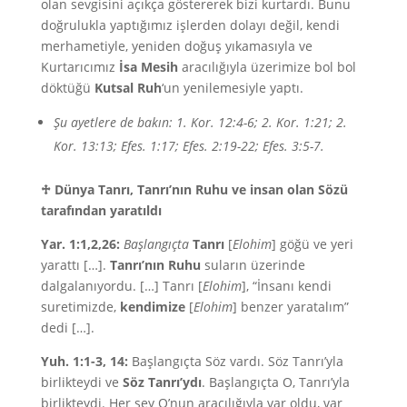
olan sevgisini açıkça göstererek bizi kurtardı. Bunu
doğrulukla yaptığımız işlerden dolayı değil, kendi
merhametiyle, yeniden doğuş yıkamasıyla ve
Kurtarıcımız
İsa Mesih
aracılığıyla üzerimize bol bol
döktüğü
Kutsal
Ruh
‘un yenilemesiyle yaptı.
Şu ayetlere de bakın: 1. Kor. 12:4-6; 2. Kor. 1:21; 2.
Kor. 13:13; Efes. 1:17; Efes. 2:19-22; Efes. 3:5-7.
♱
Dünya Tanrı, Tanrı’nın Ruhu ve insan olan Sözü
tarafından yaratıldı
Yar. 1:1,2,26:
Başlangıçta
Tanrı
[
Elohim
] göğü ve yeri
yarattı […].
Tanrı’nın Ruhu
suların üzerinde
dalgalanıyordu. […] Tanrı [
Elohim
], “İnsanı kendi
suretimizde,
kendimize
[
Elohim
] benzer yaratalım”
dedi […].
Yuh. 1:1-3, 14:
Başlangıçta Söz vardı. Söz Tanrı’yla
birlikteydi ve
Söz Tanrı’ydı
. Başlangıçta O, Tanrı’yla
birlikteydi. Her şey O’nun aracılığıyla var oldu, var