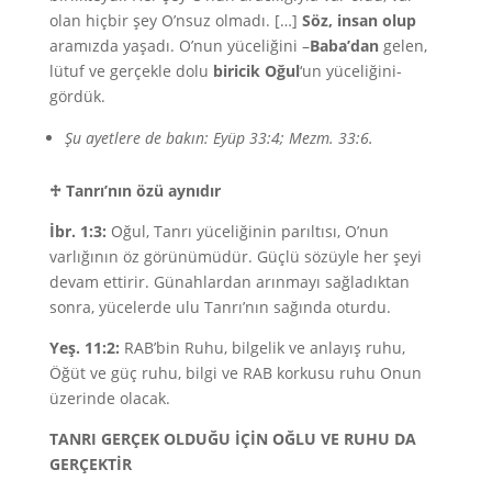
olan hiçbir şey O’nsuz olmadı. […]
Söz, insan olup
aramızda yaşadı. O’nun yüceliğini –
Baba’dan
gelen,
lütuf ve gerçekle dolu
biricik Oğul
‘un yüceliğini-
gördük.
Şu ayetlere de bakın: Eyüp 33:4; Mezm. 33:6.
♱
Tanrı’nın özü aynıdır
İbr. 1:3:
Oğul, Tanrı yüceliğinin parıltısı, O’nun
varlığının öz görünümüdür. Güçlü sözüyle her şeyi
devam ettirir. Günahlardan arınmayı sağladıktan
sonra, yücelerde ulu Tanrı’nın sağında oturdu.
Yeş. 11:2:
RAB’bin Ruhu, bilgelik ve anlayış ruhu,
Öğüt ve güç ruhu, bilgi ve RAB korkusu ruhu Onun
üzerinde olacak.
TANRI GERÇEK OLDUĞU İÇİN OĞLU VE RUHU DA
GERÇEKTİR