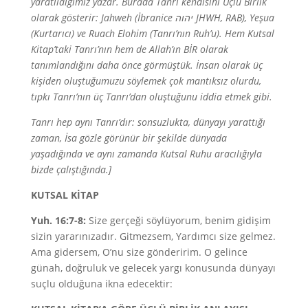
yaratıldığımız yazar. Burada Tanrı kendisini Üçlü Birlik
olarak gösterir: Jahweh (İbranice
JHWH, RAB), Yeşua
(Kurtarıcı) ve Ruach Elohim (Tanrı’nın Ruh’u). Hem Kutsal
Kitap’taki Tanrı’nın hem de Allah’ın BİR olarak
tanımlandığını daha önce görmüştük. İnsan olarak üç
kişiden oluştuğumuzu söylemek çok mantıksız olurdu,
tıpkı Tanrı’nın üç Tanrı’dan oluştuğunu iddia etmek gibi.
Tanrı hep aynı Tanrı’dır: sonsuzlukta, dünyayı yarattığı
zaman, İsa gözle görünür bir şekilde dünyada
yaşadığında ve aynı zamanda Kutsal Ruhu aracılığıyla
bizde çalıştığında.]
KUTSAL KİTAP
Yuh. 16:7-8:
Size gerçeği söylüyorum, benim gidişim
sizin yararınızadır. Gitmezsem, Yardımcı size gelmez.
Ama gidersem, O’nu size gönderirim. O gelince
günah, doğruluk ve gelecek yargı konusunda dünyayı
suçlu olduğuna ikna edecektir: