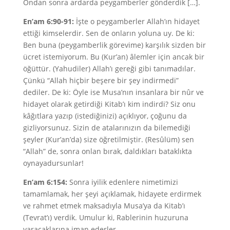
Ondan sonra ardarda peygamberler gönderdik […].
En’am 6:90-91:
İşte o peygamberler Allah’ın hidayet
ettiği kimselerdir. Sen de onların yoluna uy. De ki:
Ben buna (peygamberlik görevime) karşılık sizden bir
ücret istemiyorum. Bu (Kur’an) âlemler için ancak bir
öğüttür. (Yahudiler) Allah’ı gereği gibi tanımadılar.
Çünkü “Allah hiçbir beşere bir şey indirmedi”
dediler. De ki: Öyle ise Musa’nın insanlara bir nûr ve
hidayet olarak getirdiği Kitab’ı kim indirdi? Siz onu
kâğıtlara yazıp (istediğinizi) açıklıyor, çoğunu da
gizliyorsunuz. Sizin de atalarınızın da bilemediği
şeyler (Kur’an’da) size öğretilmiştir. (Resûlüm) sen
“Allah” de, sonra onlan bırak, daldıkları bataklıkta
oynayadursunlar!
En’am 6:154:
Sonra iyilik edenlere nimetimizi
tamamlamak, her şeyi açıklamak, hidayete erdirmek
ve rahmet etmek maksadıyla Musa’ya da Kitab’ı
(Tevrat’ı) verdik. Umulur ki, Rablerinin huzuruna
varacaklarına iman ederler.