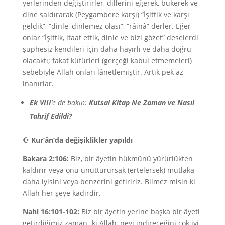
yerlerinden değiştirirler, dillerini eğerek, bükerek ve
dine saldırarak (Peygambere karşı) “İşittik ve karşı
geldik”, “dinle, dinlemez olası”, “râinâ” derler. Eğer
onlar “İşittik, itaat ettik, dinle ve bizi gözet” deselerdi
şüphesiz kendileri için daha hayırlı ve daha doğru
olacaktı; fakat küfürleri (gerçeği kabul etmemeleri)
sebebiyle Allah onları lânetlemiştir. Artık pek az
inanırlar.
Ek VIII
’e de bakın:
Kutsal Kitap Ne Zaman ve Nasıl
Tahrif Edildi?
☪
Kur’ân’da değişiklikler yapıldı
Bakara 2:106:
Biz, bir âyetin hükmünü yürürlükten
kaldırır veya onu unutturursak (ertelersek) mutlaka
daha iyisini veya benzerini getiririz. Bilmez misin ki
Allah her şeye kadirdir.
Nahl 16:101-102:
Biz bir âyetin yerine başka bir âyeti
getirdiğimiz zaman -ki Allah, neyi indireceğini çok iyi