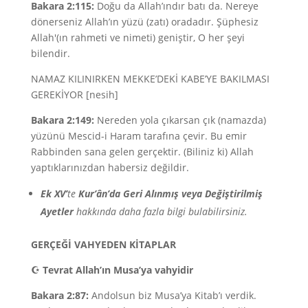
Bakara 2:115:
Doğu da Allah’ındır batı da. Nereye
dönerseniz Allah’ın yüzü (zatı) oradadır. Şüphesiz
Allah'(ın rahmeti ve nimeti) geniştir, O her şeyi
bilendir.
NAMAZ KILINIRKEN MEKKE’DEKİ KABE’YE BAKILMASI
GEREKİYOR [nesih]
Bakara 2:149:
Nereden yola çıkarsan çık (namazda)
yüzünü Mescid-i Haram tarafına çevir. Bu emir
Rabbinden sana gelen gerçektir. (Biliniz ki) Allah
yaptıklarınızdan habersiz değildir.
Ek XV’
te
Kur’ân’da Geri Alınmış veya Değiştirilmiş
Ayetler
hakkında daha fazla bilgi bulabilirsiniz.
GERÇEĞİ VAHYEDEN KİTAPLAR
☪
Tevrat Allah’ın Musa’ya vahyidir
Bakara 2:87:
Andolsun biz Musa’ya Kitab’ı verdik.