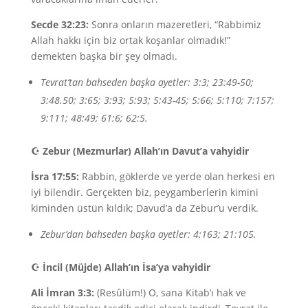
Secde 32:23:
Sonra onların mazeretleri, “Rabbimiz
Allah hakkı için biz ortak koşanlar olmadık!”
demekten başka bir şey olmadı.
Tevrat’tan bahseden başka ayetler: 3:3; 23:49-50;
3:48.50; 3:65; 3:93; 5:93; 5:43-45; 5:66; 5:110; 7:157;
9:111; 48:49; 61:6; 62:5.
☪
Zebur (Mezmurlar) Allah’ın Davut’a vahyidir
İsra 17:55:
Rabbin, göklerde ve yerde olan herkesi en
iyi bilendir. Gerçekten biz, peygamberlerin kimini
kiminden üstün kıldık; Davud’a da Zebur’u verdik.
Zebur’dan bahseden başka ayetler: 4:163; 21:105.
☪
İncil (Müjde) Allah’ın İsa’ya vahyidir
Ali İmran 3:3:
(Resûlüm!) O, sana Kitab’ı hak ve