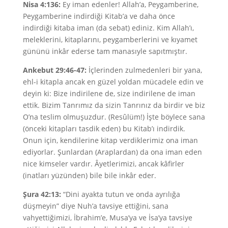
Nisa 4:136:
Ey iman edenler! Allah’a, Peygamberine,
Peygamberine indirdiği Kitab’a ve daha önce
indirdiği kitaba iman (da sebat) ediniz. Kim Allah’ı,
meleklerini, kitaplarını, peygamberlerini ve kıyamet
gününü inkâr ederse tam manasıyle sapıtmıştır.
Ankebut 29:46-47:
İçlerinden zulmedenleri bir yana,
ehl-i kitapla ancak en güzel yoldan mücadele edin ve
deyin ki: Bize indirilene de, size indirilene de iman
ettik. Bizim Tanrımız da sizin Tanrınız da birdir ve biz
O’na teslim olmuşuzdur. (Resûlüm!) İşte böylece sana
(önceki kitapları tasdik eden) bu Kitab’ı indirdik.
Onun için, kendilerine kitap verdiklerimiz ona iman
ediyorlar. Şunlardan (Araplardan) da ona iman eden
nice kimseler vardır. Âyetlerimizi, ancak kâfirler
(inatları yüzünden) bile bile inkâr eder.
Şura 42:13:
“Dini ayakta tutun ve onda ayrılığa
düşmeyin” diye Nuh’a tavsiye ettiğini, sana
vahyettiğimizi, İbrahim’e, Musa’ya ve İsa’ya tavsiye