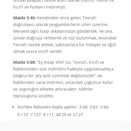
önceki kitapları tasdik edici olarak indirdi, Tevrat ile
İncil’i ve Furkan’ı indirmişti.
Maide 5:46:
Kendinden önce gelen Tevrat’ı
doğrulayıcı olarak peygamberlerin izleri üzerine,
Meryem oğlu İsa’yı arkalarından gönderdik. Ve ona,
içinde doğruya rehberlik ve nûr bulunmak, önündeki
Tevrat’ı tasdik etmek, sakınanlara bir hidayet ve öğüt
olmak üzere İncil’i verdik.
Maide 5:68:
“Ey Kitap ehli! Siz, Tevrat’ı, İncil’i ve
Rabbinizden size indirileni hakkıyle uygulamadıkça,
(doğru) bir şey (yol) üzerinde değilsinizdir” de.
Rabbinden sana indirilen, onlardan çoğunun küfür
ve azgınlığını elbette artıracaktır. Kâfirler
topluluğuna üzülme.
İncil’den bahseden başka ayetler: 3:48; 3:65; 5:66;
5:110; 7:157; 9:111; 48:29 ve 57:27.
☪
Kur’ân Allah’ın Muhammed’e vahyidir