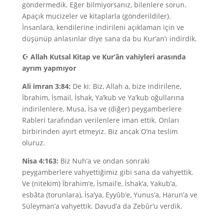
göndermedik. Eğer bilmiyorsanız, bilenlere sorun.
Apaçık mucizeler ve kitaplarla (gönderildiler).
İnsanlara, kendilerine indirileni açıklaman için ve
düşünüp anlasınlar diye sana da bu Kur’an’ı indirdik.
☪
Allah Kutsal Kitap ve Kur’ân vahiyleri arasında
ayrım yapmıyor
Ali imran 3:84:
De ki: Biz, Allah a, bize indirilene,
İbrahim, İsmail, İshak, Ya’kub ve Ya’kub oğullarına
indirilenlere, Musa, İsa ve (diğer) peygamberlere
Rableri tarafından verilenlere iman ettik. Onları
birbirinden ayırt etmeyiz. Biz ancak O’na teslim
oluruz.
Nisa 4:163:
Biz Nuh’a ve ondan sonraki
peygamberlere vahyettiğimiz gibi sana da vahyettik.
Ve (nitekim) İbrahim’e, İsmail’e, İshak’a, Yakub’a,
esbâta (torunlara), İsa’ya, Eyyûb’e, Yunus’a, Harun’a ve
Süleyman’a vahyettik. Davud’a da Zebûr’u verdik.