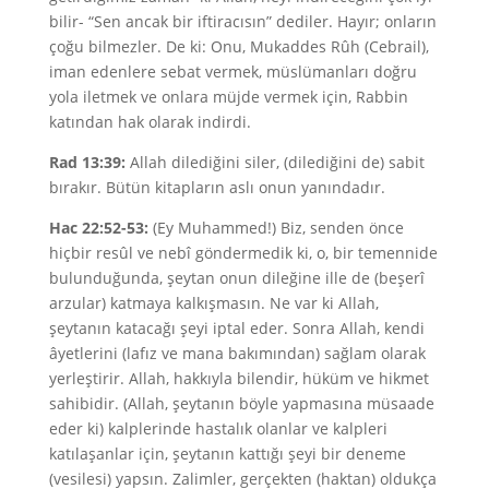
bilir- “Sen ancak bir iftiracısın” dediler. Hayır; onların
çoğu bilmezler. De ki: Onu, Mukaddes Rûh (Cebrail),
iman edenlere sebat vermek, müslümanları doğru
yola iletmek ve onlara müjde vermek için, Rabbin
katından hak olarak indirdi.
Rad 13:39:
Allah dilediğini siler, (dilediğini de) sabit
bırakır. Bütün kitapların aslı onun yanındadır.
Hac 22:52-53:
(Ey Muhammed!) Biz, senden önce
hiçbir resûl ve nebî göndermedik ki, o, bir temennide
bulunduğunda, şeytan onun dileğine ille de (beşerî
arzular) katmaya kalkışmasın. Ne var ki Allah,
şeytanın katacağı şeyi iptal eder. Sonra Allah, kendi
âyetlerini (lafız ve mana bakımından) sağlam olarak
yerleştirir. Allah, hakkıyla bilendir, hüküm ve hikmet
sahibidir. (Allah, şeytanın böyle yapmasına müsaade
eder ki) kalplerinde hastalık olanlar ve kalpleri
katılaşanlar için, şeytanın kattığı şeyi bir deneme
(vesilesi) yapsın. Zalimler, gerçekten (haktan) oldukça