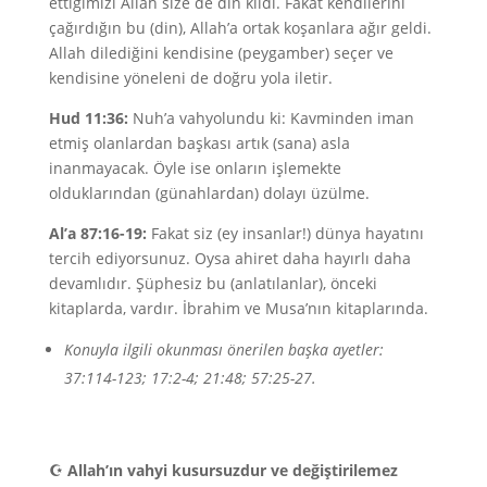
ettiğimizi Allah size de din kıldı. Fakat kendilerini
çağırdığın bu (din), Allah’a ortak koşanlara ağır geldi.
Allah dilediğini kendisine (peygamber) seçer ve
kendisine yöneleni de doğru yola iletir.
Hud 11:36:
Nuh’a vahyolundu ki: Kavminden iman
etmiş olanlardan başkası artık (sana) asla
inanmayacak. Öyle ise onların işlemekte
olduklarından (günahlardan) dolayı üzülme.
Al’a 87:16-19:
Fakat siz (ey insanlar!) dünya hayatını
tercih ediyorsunuz. Oysa ahiret daha hayırlı daha
devamlıdır. Şüphesiz bu (anlatılanlar), önceki
kitaplarda, vardır. İbrahim ve Musa’nın kitaplarında.
Konuyla ilgili okunması önerilen başka ayetler:
37:114-123; 17:2-4; 21:48; 57:25-27.
☪
Allah’ın vahyi kusursuzdur ve değiştirilemez