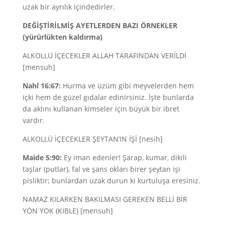
uzak bir ayrılık içindedirler.
DEĞİŞTİRİLMİŞ AYETLERDEN BAZI ÖRNEKLER
(yürürlükten kaldırma)
ALKOLLÜ İÇECEKLER ALLAH TARAFINDAN VERİLDİ
[mensuh]
Nahl 16:67:
Hurma ve üzüm gibi meyvelerden hem
içki hem de güzel gıdalar edinirsiniz. İşte bunlarda
da aklını kullanan kimseler için büyük bir ibret
vardır.
ALKOLLÜ İÇECEKLER ŞEYTAN’IN İŞİ [nesih]
Maide 5:90:
Ey iman edenler! Şarap, kumar, dikili
taşlar (putlar), fal ve şans okları birer şeytan işi
pisliktir; bunlardan uzak durun ki kurtuluşa eresiniz.
NAMAZ KILARKEN BAKILMASI GEREKEN BELLİ BİR
YÖN YOK (KIBLE) [mensuh]