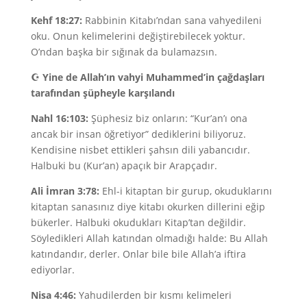
Kehf 18:27:
Rabbinin Kitabı’ndan sana vahyedileni
oku. Onun kelimelerini değiştirebilecek yoktur.
O’ndan başka bir sığınak da bulamazsın.
☪
Yine de Allah’ın vahyi Muhammed’in çağdaşları
tarafından şüpheyle karşılandı
Nahl 16:103:
Şüphesiz biz onların: “Kur’an’ı ona
ancak bir insan öğretiyor” dediklerini biliyoruz.
Kendisine nisbet ettikleri şahsın dili yabancıdır.
Halbuki bu (Kur’an) apaçık bir Arapçadır.
Ali İmran 3:78:
Ehl-i kitaptan bir gurup, okuduklarını
kitaptan sanasınız diye kitabı okurken dillerini eğip
bükerler. Halbuki okudukları Kitap’tan değildir.
Söyledikleri Allah katından olmadığı halde: Bu Allah
katındandır, derler. Onlar bile bile Allah’a iftira
ediyorlar.
Nisa 4:46:
Yahudilerden bir kısmı kelimeleri