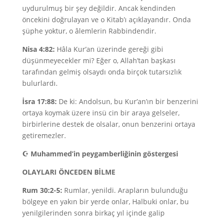
uydurulmuş bir şey değildir. Ancak kendinden
öncekini doğrulayan ve o Kitab’ı açıklayandır. Onda
şüphe yoktur, o âlemlerin Rabbindendir.
Nisa 4:82:
Hâla Kur’an üzerinde gereği gibi
düşünmeyecekler mi? Eğer o, Allah’tan başkası
tarafından gelmiş olsaydı onda birçok tutarsızlık
bulurlardı.
İsra 17:88:
De ki: Andolsun, bu Kur’an’ın bir benzerini
ortaya koymak üzere insü cin bir araya gelseler,
birbirlerine destek de olsalar, onun benzerini ortaya
getiremezler.
☪
Muhammed’in peygamberliğinin göstergesi
OLAYLARI ÖNCEDEN BİLME
Rum 30:2-5:
Rumlar, yenildi. Arapların bulunduğu
bölgeye en yakın bir yerde onlar, Halbuki onlar, bu
yenilgilerinden sonra birkaç yıl içinde galip