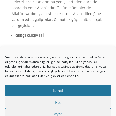
geleceklerdir. Onların bu yenilgilerinden önce de
sonra da emir Allah’ındır. O gün müminler de
Allah’ın yardımıyla sevineceklerdir. Allah, dilediğine
yardım eder, galip kılar. O, mutlak güç sahibidir, çok
esirgeyicidir.
GERÇEKLEŞMESİ
Tarihi kaynaklara göre Persler Ninive’de (bugünkü
Musul) MS. 627 yılında yapılan savaşta, Bizans’a karşı
Size en iyi deneyimi sağlamak için, cihaz bilgilerini depolamak ve/veya
mağlup oldular. Bizans’ın galibiyeti bundan 12 yıl
erişmek için tanımlama bilgileri gibi teknolojiler kullanıyoruz. Bu
önce söylenmişti.
teknolojileri kabul ederseniz, bu web sitesinde gezinme davranışı veya
benzersiz kimlikler gibi verileri işleyebiliriz. Onayınızı vermez veya geri
Şuraya da bakın
: Ek XII
:
Muhammed’in Bir
çekmezseniz, bazı özellikler ve işlevler etkilenebilir.
Peygamberliği
Kabul
Ret
Ayar
Gizlilik Politikamız
İletişim/Künye