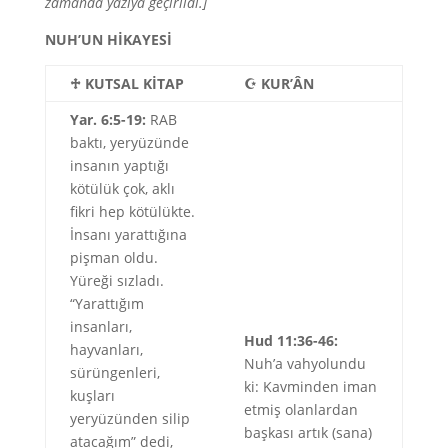
zamanda yazıya geçirildi.]
NUH’UN HİKAYESİ
♱
KUTSAL KİTAP
☪
KUR’ÂN
Yar. 6:5-19:
RAB
baktı, yeryüzünde
insanın yaptığı
kötülük çok, aklı
fikri hep kötülükte.
İnsanı yarattığına
pişman oldu.
Yüreği sızladı.
“Yarattığım
insanları,
Hud 11:36-46:
hayvanları,
Nuh’a vahyolundu
sürüngenleri,
ki: Kavminden iman
kuşları
etmiş olanlardan
yeryüzünden silip
başkası artık (sana)
atacağım” dedi,