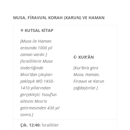
MUSA, FİRAVUN, KORAH (KARUN) VE HAMAN
♱
KUTSAL KİTAP
[Musa ile Haman
arasında 1000 yıl
zaman vardır.]
☪
KUR’ÂN
[İsraillilerin Musa
önderliğinde
[Kur’ân’a göre
Mısır’dan çıkışları
Musa, Haman,
yaklaşık MÖ 1450-
Firavun ve Karun
1410 yıllarından
çağdaştırlar.]
gerçekleşti; Yusuf’un
ailesini Mısır’a
getirmesinden 430 yıl
sonra.]
Çık. 12:40:
İsrailliler