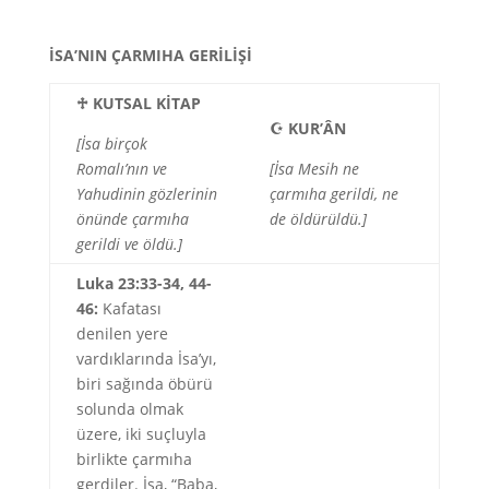
İSA’NIN ÇARMIHA GERİLİŞİ
♱
KUTSAL KİTAP
☪
KUR’ÂN
[İsa birçok
Romalı’nın ve
[İsa Mesih ne
Yahudinin gözlerinin
çarmıha gerildi, ne
önünde çarmıha
de öldürüldü.]
gerildi ve öldü.]
Luka 23:33-34, 44-
46:
Kafatası
denilen yere
vardıklarında İsa’yı,
biri sağında öbürü
solunda olmak
üzere, iki suçluyla
birlikte çarmıha
gerdiler. İsa, “Baba,