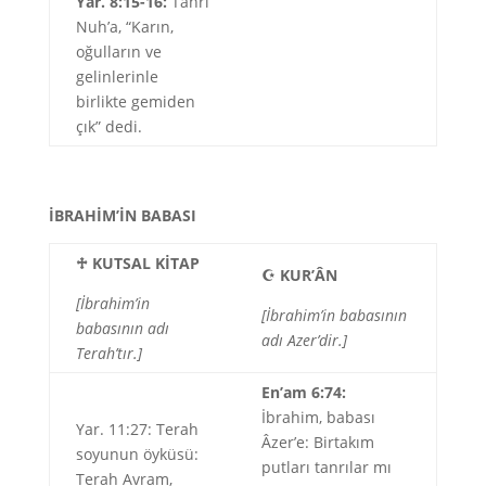
Yar. 8:15-16:
Tanrı
Nuh’a, “Karın,
oğulların ve
gelinlerinle
birlikte gemiden
çık” dedi.
İBRAHİM’İN BABASI
♱
KUTSAL KİTAP
☪
KUR’ÂN
[İbrahim’in
[İbrahim’in babasının
babasının adı
adı Azer’dir.]
Terah’tır.]
En’am 6:74:
İbrahim, babası
Yar. 11:27: Terah
Âzer’e: Birtakım
soyunun öyküsü:
putları tanrılar mı
Terah Avram,