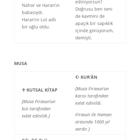
ediniyorsun?
Nahor ve Haran’ın
Doğrusu ben seni
babasıydı.
de kavmini de
Haran’ın Lut adlı
apaçık bir sapıklık
bir oğlu oldu.
içinde görüyorum,
demişti.
MUSA
☪
KUR’ÂN
[Musa Firavun’un
♱
KUTSAL KİTAP
karısı tarafından
[Musa Firavun’un
evlat edinildi.
kızı tarafından
Firavun ile Haman
evlat edinildi.]
arasında 1000 yıl
vardır.]