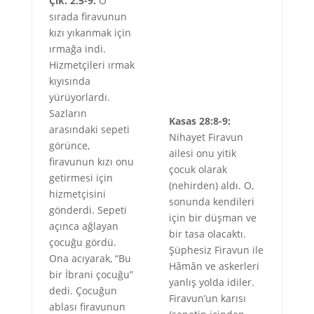
Çık. 2:5-9:
O
sırada firavunun
kızı yıkanmak için
ırmağa indi.
Hizmetçileri ırmak
kıyısında
yürüyorlardı.
Sazların
Kasas 28:8-9:
arasındaki sepeti
Nihayet Firavun
görünce,
ailesi onu yitik
firavunun kızı onu
çocuk olarak
getirmesi için
(nehirden) aldı. O,
hizmetçisini
sonunda kendileri
gönderdi. Sepeti
için bir düşman ve
açınca ağlayan
bir tasa olacaktı.
çocuğu gördü.
Şüphesiz Firavun ile
Ona acıyarak, “Bu
Hâmân ve askerleri
bir İbrani çocuğu”
yanlış yolda idiler.
dedi. Çocuğun
Firavun’un karısı
ablası firavunun