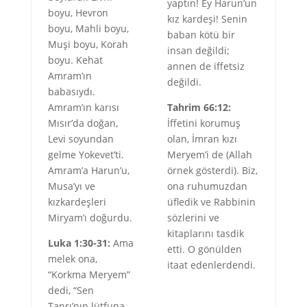
yaptın! Ey Harun’un
boyu, Hevron
kız kardeşi! Senin
boyu, Mahli boyu,
baban kötü bir
Muşi boyu, Korah
insan değildi;
boyu. Kehat
annen de iffetsiz
Amram’ın
değildi.
babasıydı.
Amram’ın karısı
Tahrim 66:12:
Mısır’da doğan,
İffetini korumuş
Levi soyundan
olan, İmran kızı
gelme Yokevet’ti.
Meryem’i de (Allah
Amram’a Harun’u,
örnek gösterdi). Biz,
Musa’yı ve
ona ruhumuzdan
kızkardeşleri
üfledik ve Rabbinin
Miryam’ı doğurdu.
sözlerini ve
kitaplarını tasdik
Luka 1:30-31:
Ama
etti. O gönülden
melek ona,
itaat edenlerdendi.
“Korkma Meryem”
dedi, “Sen
Tanrı’nın lütfuna