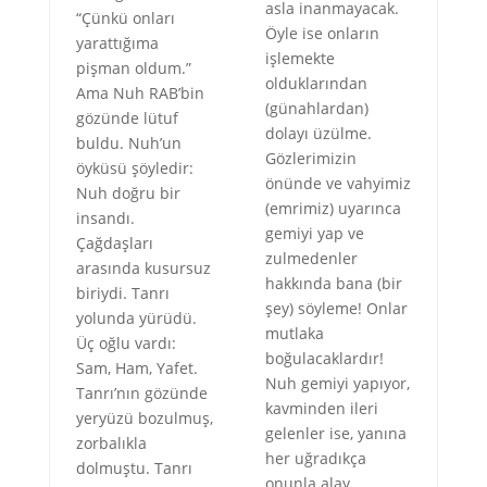
asla inanmayacak.
“Çünkü onları
Öyle ise onların
yarattığıma
işlemekte
pişman oldum.”
olduklarından
Ama Nuh RAB’bin
(günahlardan)
gözünde lütuf
dolayı üzülme.
buldu. Nuh’un
Gözlerimizin
öyküsü şöyledir:
önünde ve vahyimiz
Nuh doğru bir
(emrimiz) uyarınca
insandı.
gemiyi yap ve
Çağdaşları
zulmedenler
arasında kusursuz
hakkında bana (bir
biriydi. Tanrı
şey) söyleme! Onlar
yolunda yürüdü.
mutlaka
Üç oğlu vardı:
boğulacaklardır!
Sam, Ham, Yafet.
Nuh gemiyi yapıyor,
Tanrı’nın gözünde
kavminden ileri
yeryüzü bozulmuş,
gelenler ise, yanına
zorbalıkla
her uğradıkça
dolmuştu. Tanrı
onunla alay