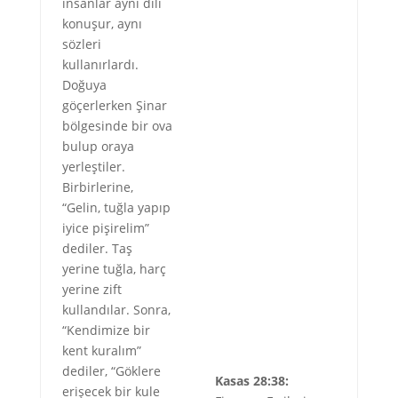
insanlar aynı dili
konuşur, aynı
sözleri
kullanırlardı.
Doğuya
göçerlerken Şinar
bölgesinde bir ova
bulup oraya
yerleştiler.
Birbirlerine,
“Gelin, tuğla yapıp
iyice pişirelim”
dediler. Taş
yerine tuğla, harç
yerine zift
kullandılar. Sonra,
“Kendimize bir
kent kuralım”
dediler, “Göklere
Kasas 28:38:
erişecek bir kule