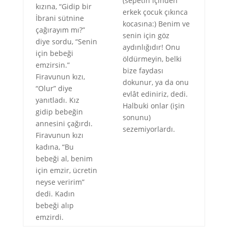
(sepetin içinden
kızına, “Gidip bir
erkek çocuk çıkınca
İbrani sütnine
kocasına:) Benim ve
çağırayım mı?”
senin için göz
diye sordu, “Senin
aydınlığıdır! Onu
için bebeği
öldürmeyin, belki
emzirsin.”
bize faydası
Firavunun kızı,
dokunur, ya da onu
“Olur” diye
evlât ediniriz, dedi.
yanıtladı. Kız
Halbuki onlar (işin
gidip bebeğin
sonunu)
annesini çağırdı.
sezemiyorlardı.
Firavunun kızı
kadına, “Bu
bebeği al, benim
için emzir, ücretin
neyse veririm”
dedi. Kadın
bebeği alıp
emzirdi.