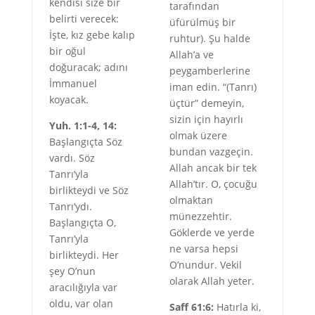
kendisi size bir
tarafından
belirti verecek:
üfürülmüş bir
İşte, kız gebe kalıp
ruhtur). Şu halde
bir oğul
Allah’a ve
doğuracak; adını
peygamberlerine
İmmanuel
iman edin. “(Tanrı)
koyacak.
üçtür” demeyin,
sizin için hayırlı
Yuh. 1:1-4, 14:
olmak üzere
Başlangıçta Söz
bundan vazgeçin.
vardı. Söz
Allah ancak bir tek
Tanrı’yla
Allah’tır. O, çocuğu
birlikteydi ve Söz
olmaktan
Tanrı’ydı.
münezzehtir.
Başlangıçta O,
Göklerde ve yerde
Tanrı’yla
ne varsa hepsi
birlikteydi. Her
O’nundur. Vekil
şey O’nun
olarak Allah yeter.
aracılığıyla var
oldu, var olan
Saff 61:6:
Hatırla ki,