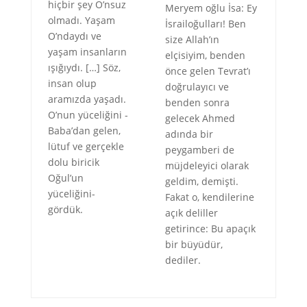
hiçbir şey O’nsuz
Meryem oğlu İsa: Ey
olmadı. Yaşam
İsrailoğulları! Ben
O’ndaydı ve
size Allah’ın
yaşam insanların
elçisiyim, benden
ışığıydı. […] Söz,
önce gelen Tevrat’ı
insan olup
doğrulayıcı ve
aramızda yaşadı.
benden sonra
O’nun yüceliğini -
gelecek Ahmed
Baba’dan gelen,
adında bir
lütuf ve gerçekle
peygamberi de
dolu biricik
müjdeleyici olarak
Oğul’un
geldim, demişti.
yüceliğini-
Fakat o, kendilerine
gördük.
açık deliller
getirince: Bu apaçık
bir büyüdür,
dediler.