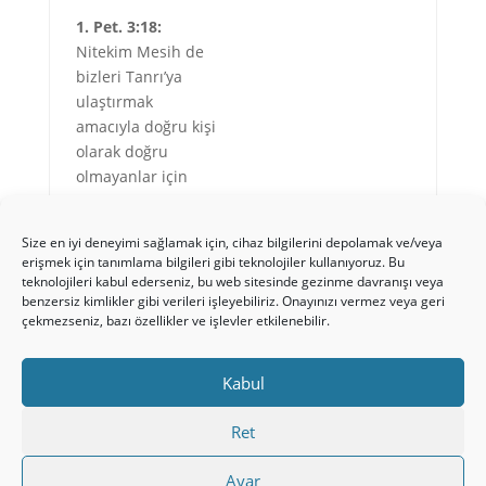
1. Pet. 3:18:
Nitekim Mesih de
bizleri Tanrı’ya
ulaştırmak
amacıyla doğru kişi
olarak doğru
olmayanlar için
günah sunusu
olarak ilk ve son
Size en iyi deneyimi sağlamak için, cihaz bilgilerini depolamak ve/veya
kez öldü. Bedence
erişmek için tanımlama bilgileri gibi teknolojiler kullanıyoruz. Bu
öldürüldü, ama
teknolojileri kabul ederseniz, bu web sitesinde gezinme davranışı veya
ruhça diriltildi.
benzersiz kimlikler gibi verileri işleyebiliriz. Onayınızı vermez veya geri
çekmezseniz, bazı özellikler ve işlevler etkilenebilir.
·
Ayrıca: Mat.
27:32-54; Yuh.
Kabul
19:16-18
.
Ret
Ayar
Gizlilik Politikamız
İletişim/Künye