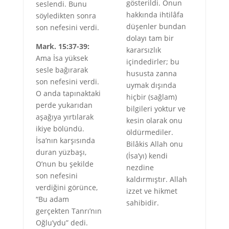
gösterildi. Onun
seslendi. Bunu
hakkında ihtilâfa
söyledikten sonra
düşenler bundan
son nefesini verdi.
dolayı tam bir
Mark. 15:37-39:
kararsızlık
Ama İsa yüksek
içindedirler; bu
sesle bağırarak
hususta zanna
son nefesini verdi.
uymak dışında
O anda tapınaktaki
hiçbir (sağlam)
perde yukarıdan
bilgileri yoktur ve
aşağıya yırtılarak
kesin olarak onu
ikiye bölündü.
öldürmediler.
İsa’nın karşısında
Bilâkis Allah onu
duran yüzbaşı,
(İsa’yı) kendi
O’nun bu şekilde
nezdine
son nefesini
kaldırmıştır. Allah
verdiğini görünce,
izzet ve hikmet
“Bu adam
sahibidir.
gerçekten Tanrı’nın
Oğlu’ydu” dedi.