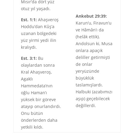
Mısır’da dört yüz
otuz yıl yaşadı.
Ankebut 29:39:
Est. 1:1:
Ahaşveroş
Karun’u, Firavun’u
Hoddu’dan Kûş’a
ve Hâmân’ı da
uzanan bölgedeki
(helâk ettik).
yüz yirmi yedi ilin
Andolsun ki, Musa
kralıydı.
onlara apaçık
deliller getirmişti
Est. 3:1:
Bu
de onlar
olaylardan sonra
yeryüzünde
Kral Ahaşveroş,
büyüklük
Agaklı
taslamışlardı.
Hammedata’nın
Halbuki (azabımızı
oğlu Haman’ı
aşıp) geçebilecek
yüksek bir göreve
değillerdi.
atayıp onurlandırdı.
Onu bütün
önderlerden daha
yetkili kıldı.