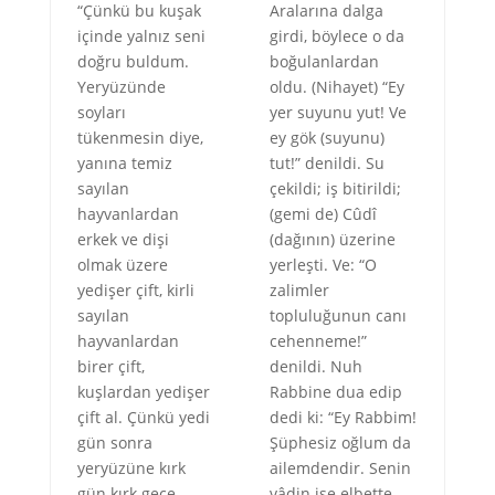
“Çünkü bu kuşak
Aralarına dalga
içinde yalnız seni
girdi, böylece o da
doğru buldum.
boğulanlardan
Yeryüzünde
oldu. (Nihayet) “Ey
soyları
yer suyunu yut! Ve
tükenmesin diye,
ey gök (suyunu)
yanına temiz
tut!” denildi. Su
sayılan
çekildi; iş bitirildi;
hayvanlardan
(gemi de) Cûdî
erkek ve dişi
(dağının) üzerine
olmak üzere
yerleşti. Ve: “O
yedişer çift, kirli
zalimler
sayılan
topluluğunun canı
hayvanlardan
cehenneme!”
birer çift,
denildi. Nuh
kuşlardan yedişer
Rabbine dua edip
çift al. Çünkü yedi
dedi ki: “Ey Rabbim!
gün sonra
Şüphesiz oğlum da
yeryüzüne kırk
ailemdendir. Senin
gün kırk gece
vâdin ise elbette