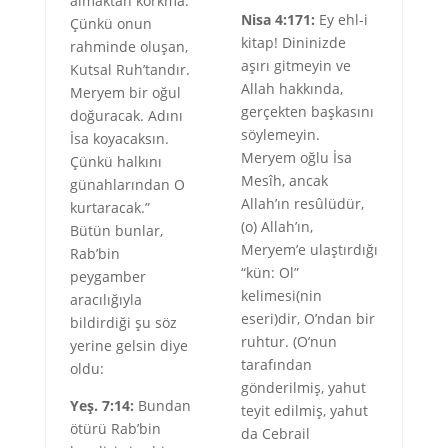
almaktan korkma.
Nisa 4:171:
Ey ehl-i
Çünkü onun
kitap! Dininizde
rahminde oluşan,
aşırı gitmeyin ve
Kutsal Ruh’tandır.
Allah hakkında,
Meryem bir oğul
gerçekten başkasını
doğuracak. Adını
söylemeyin.
İsa koyacaksın.
Meryem oğlu İsa
Çünkü halkını
Mesîh, ancak
günahlarından O
Allah’ın resûlüdür,
kurtaracak.”
(o) Allah’ın,
Bütün bunlar,
Meryem’e ulaştırdığı
Rab’bin
“kün: Ol”
peygamber
kelimesi(nin
aracılığıyla
eseri)dir, O’ndan bir
bildirdiği şu söz
ruhtur. (O’nun
yerine gelsin diye
tarafından
oldu:
gönderilmiş, yahut
Yeş. 7:14:
Bundan
teyit edilmiş, yahut
ötürü Rab’bin
da Cebrail