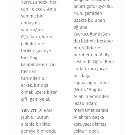
Yeryüzündeki her
onları götürüyordu.
canlı ölecek. Ama
Nuh, gemiden
seninle bir
uzakta bulunan
antlaşma
oğluna:
yapacağım.
Yavrucuğum! (Sen
Oğulların, karın,
de) bizimle beraber
gelinlerinle
bin, kâfirlerle
birlikte gemiye
beraber olma! diye
bin. Sağ
seslendi. Oğlu: Beni
kalabilmeleri için
sudan koruyacak
her canlı
bir dağa
türünden bir
sığınacağım, dedi.
erkek, bir dişi
(Nuh): “Bugün
olmak üzere birer
Allah’ın emrinden
çifti gemiye al.
(azabından),
Yar. 7:1, 7:
RAB
merhamet sahibi
Nuh’a, “Bütün
Allah’tan başka
ailenle birlikte
koruyacak kimse
gemiye bin” dedi,
yoktur” dedi.