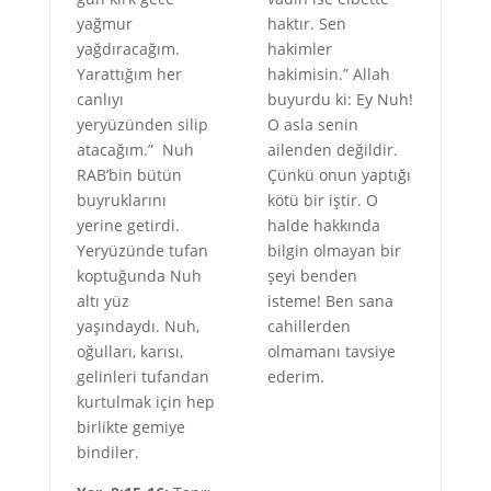
yağmur
haktır. Sen
yağdıracağım.
hakimler
Yarattığım her
hakimisin.” Allah
canlıyı
buyurdu ki: Ey Nuh!
yeryüzünden silip
O asla senin
atacağım.” Nuh
ailenden değildir.
RAB’bin bütün
Çünkü onun yaptığı
buyruklarını
kötü bir iştir. O
yerine getirdi.
halde hakkında
Yeryüzünde tufan
bilgin olmayan bir
koptuğunda Nuh
şeyi benden
altı yüz
isteme! Ben sana
yaşındaydı. Nuh,
cahillerden
oğulları, karısı,
olmamanı tavsiye
gelinleri tufandan
ederim.
kurtulmak için hep
birlikte gemiye
bindiler.