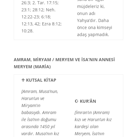
26:3; 2. Tar. 17:15;
müjdeleriz ki,
23:1; 28:12; Neh.
onun adı
12:22-23; 6:18;
Yahya’dır. Daha
12:13, 42; Ezra 8:12;
önce ona kimseyi
10:28.
adaş yapmadık.
AMRAM, MİRYAM / MERYEM VE İSA’NIN ANNESİ
MERYEM (MARİA)
♱
KUTSAL KİTAP
[Amram, Musa’nun,
Harun’un ve
☪
KUR’ÂN
Miryam’ın
babasıydı. Amram
[İmran’ın (Amram)
ile İsa’nın doğumu
kızı ve Harun’un kız
arasında 1450 yıl
kardeşi olan
vardır. Musa’nın kız
Meryem, İsa’nın