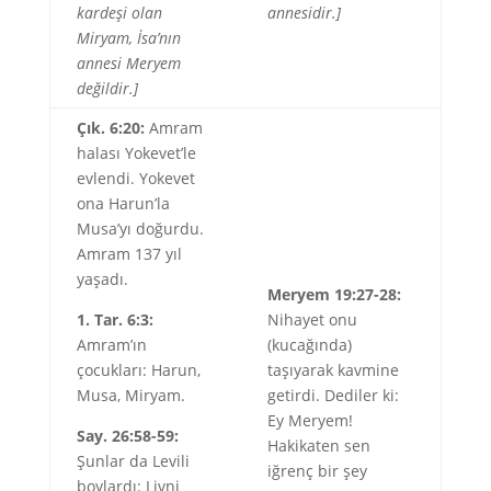
kardeşi olan
annesidir.]
Miryam, İsa’nın
annesi Meryem
değildir.]
Çık. 6:20:
Amram
halası Yokevet’le
evlendi. Yokevet
ona Harun’la
Musa’yı doğurdu.
Amram 137 yıl
yaşadı.
Meryem 19:27-28:
1. Tar. 6:3:
Nihayet onu
Amram’ın
(kucağında)
çocukları: Harun,
taşıyarak kavmine
Musa, Miryam.
getirdi. Dediler ki:
Ey Meryem!
Say. 26:58-59:
Hakikaten sen
Şunlar da Levili
iğrenç bir şey
boylardı: Livni