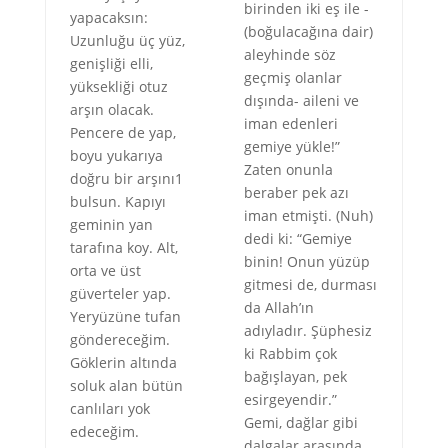
birinden iki eş ile -
yapacaksın:
(boğulacağına dair)
Uzunluğu üç yüz,
aleyhinde söz
genişliği elli,
geçmiş olanlar
yüksekliği otuz
dışında- aileni ve
arşın olacak.
iman edenleri
Pencere de yap,
gemiye yükle!”
boyu yukarıya
Zaten onunla
doğru bir arşını1
beraber pek azı
bulsun. Kapıyı
iman etmişti. (Nuh)
geminin yan
dedi ki: “Gemiye
tarafına koy. Alt,
binin! Onun yüzüp
orta ve üst
gitmesi de, durması
güverteler yap.
da Allah’ın
Yeryüzüne tufan
adıyladır. Şüphesiz
göndereceğim.
ki Rabbim çok
Göklerin altında
bağışlayan, pek
soluk alan bütün
esirgeyendir.”
canlıları yok
Gemi, dağlar gibi
edeceğim.
dalgalar arasında