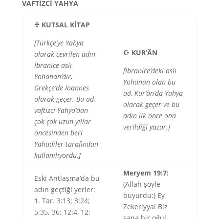
VAFTİZCİ YAHYA
♱
KUTSAL KİTAP
[Türkçe’ye Yahya
☪
KUR’ÂN
olarak çevrilen adın
İbranice aslı
[İbranice’deki aslı
Yohanan’dır,
Yohanan olan bu
Grekçe’de Ioannes
ad, Kur’ân’da Yahya
olarak geçer. Bu ad,
olarak geçer ve bu
vaftizci Yahya’dan
adın ilk önce ona
çok çok uzun yıllar
verildiği yazar.]
öncesinden beri
Yahudiler tarafından
kullanılıyordu.]
Meryem 19:7:
Eski Antlaşma’da bu
(Allah şöyle
adın geçtiği yerler:
buyurdu:) Ey
1. Tar. 3:13; 3:24;
Zekeriyya! Biz
5:35,-36; 12:4, 12;
sana bir oğul