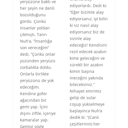
yeryüzüne baktı ve
ediyorlardı. Dedi ki:
her şeyin ne denli
“Eğer bizimle alay
bozulduğunu
ediyorsanız, iyi bilin
gördü. Çünkü
ki siz nasıl alay
insanlar yoldan
ediyorsanız biz de
çıkmıştı. Tanrı
sizinle alay
Nuh’a, “İnsanlığa
edeceğiz! Kendisini
son vereceğim”
rezil edecek azabın
dedi, “Çünkü onlar
kime geleceğini ve
yüzünden yeryüzü
sürekli bir azabın
zorbalıkla doldu.
kimin başına
Onlarla birlikte
ineceğini yakında
yeryüzünü de yok
bileceksiniz.”
edeceğim.
Nihayet emrimiz
Kendine gofer
gelip de sular
ağacından bir
coşup yükselmeye
gemi yap. İçini
başlayınca Nuh’a
dışını ziftle, içeriye
dedik ki: “(Canlı
kamaralar yap.
çeşitlerinin) her
Gemiyi şöyle