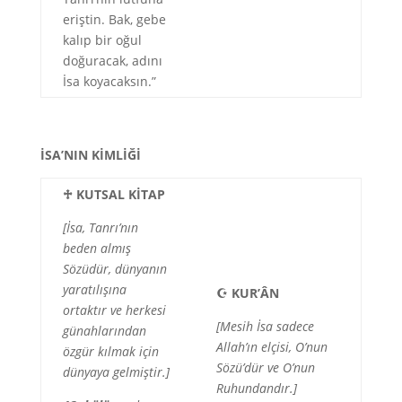
eriştin. Bak, gebe
kalıp bir oğul
doğuracak, adını
İsa koyacaksın.”
İSA’NIN KİMLİĞİ
♱
KUTSAL KİTAP
[İsa, Tanrı’nın
beden almış
Sözüdür, dünyanın
yaratılışına
☪
KUR’ÂN
ortaktır ve herkesi
[Mesih İsa sadece
günahlarından
Allah’ın elçisi, O’nun
özgür kılmak için
Sözü’dür ve O’nun
dünyaya gelmiştir.]
Ruhundandır.]