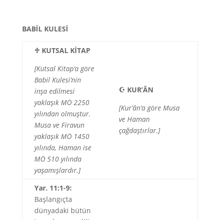
BABİL KULESİ
♱
KUTSAL KİTAP
[Kutsal Kitap’a göre
Babil Kulesi’nin
☪
KUR’ÂN
inşa edilmesi
yaklaşık MÖ 2250
[Kur’ân’a göre Musa
yılından olmuştur.
ve Haman
Musa ve Firavun
çağdaştırlar.]
yaklaşık MÖ 1450
yılında, Haman ise
MÖ 510 yılında
yaşamışlardır.]
Yar. 11:1-9:
Başlangıçta
dünyadaki bütün