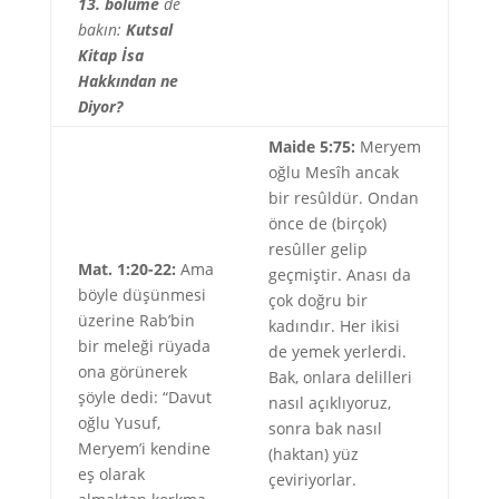
13. bölüme
de
bakın:
Kutsal
Kitap İsa
Hakkından ne
Diyor?
Maide 5:75:
Meryem
oğlu Mesîh ancak
bir resûldür. Ondan
önce de (birçok)
resûller gelip
Mat. 1:20-22:
Ama
geçmiştir. Anası da
böyle düşünmesi
çok doğru bir
üzerine Rab’bin
kadındır. Her ikisi
bir meleği rüyada
de yemek yerlerdi.
ona görünerek
Bak, onlara delilleri
şöyle dedi: “Davut
nasıl açıklıyoruz,
oğlu Yusuf,
sonra bak nasıl
Meryem’i kendine
(haktan) yüz
eş olarak
çeviriyorlar.