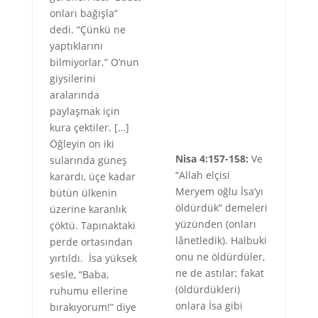
onları bağışla”
dedi. “Çünkü ne
yaptıklarını
bilmiyorlar.” O’nun
giysilerini
aralarında
paylaşmak için
kura çektiler. […]
Öğleyin on iki
Nisa 4:157-158:
Ve
sularında güneş
“Allah elçisi
karardı, üçe kadar
Meryem oğlu İsa’yı
bütün ülkenin
öldürdük” demeleri
üzerine karanlık
yüzünden (onları
çöktü. Tapınaktaki
lânetledik). Halbuki
perde ortasından
onu ne öldürdüler,
yırtıldı. İsa yüksek
ne de astılar; fakat
sesle, “Baba,
(öldürdükleri)
ruhumu ellerine
onlara İsa gibi
bırakıyorum!” diye