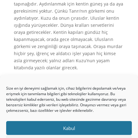
tapınağıdır. Aydınlanmak için kentin güneş ya da aya
gereksinimi yoktur. Çünkü Tanrı’nın görkemi onu
aydınlatıyor. Kuzu da onun çırasıdır. Uluslar kentin
ışığında yürüyecekler. Dünya kralları servetlerini
oraya getirecekler. Kentin kapıları gündüz hiç
kapanmayacak, orada gece olmayacak. Ulusların
görkemi ve zenginliği oraya taşınacak. Oraya murdar
hiçbir şey, iğrenç ve aldatıcı işler yapan hiç kimse
asla girmeyecek; yalnız adları Kuzu’nun yaşam
kitabında yazılı olanlar girecek.
♱
İkinci ölüm
Size en iyi deneyimi sağlamak için, cihaz bilgilerini depolamak ve/veya
Vah. 20:10:
Onları saptıran İblis ise canavarla sahte
erişmek için tanımlama bilgileri gibi teknolojiler kullanıyoruz. Bu
peygamberin [
Şeytanın birliğinin iki bileşeni
] de içinde
teknolojileri kabul ederseniz, bu web sitesinde gezinme davranışı veya
bulunduğu ateş ve kükürt gölüne atıldı. Gece
benzersiz kimlikler gibi verileri işleyebiliriz. Onayınızı vermez veya geri
çekmezseniz, bazı özellikler ve işlevler etkilenebilir.
gündüz, sonsuzlara dek işkence çekeceklerdir.
Vah. 21:8:
Ama korkak, imansız, iğrenç, adam
Kabul
öldüren, fuhuş yapan, büyücü, putperest ve bütün
yalancılara gelince, onların yeri, kükürtle yanan ateş