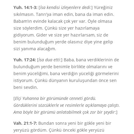
Yuh. 14:1-3:
[
İsa kendisi izleyenlere dedi
:] Yüreğiniz
sıkılmasın. Tanrı’ya iman edin, bana da iman edin.
Babam’ın evinde kalacak çok yer var. Öyle olmasa
size söylerdim. Çünkü size yer hazırlamaya
gidiyorum. Gider ve size yer hazırlarsam, siz de
benim bulunduğum yerde olasınız diye yine gelip
sizi yanıma alacağım.
Yuh. 17:24:
[
İsa dua etti
:] Baba, bana verdiklerinin de
bulunduğum yerde benimle birlikte olmalarını ve
benim yüceliğimi, bana verdiğin yüceliği görmelerini
istiyorum. Çünkü dünyanın kuruluşundan önce sen
beni sevdin.
[
Elçi Yuhanna bir görümünde cenneti gördü.
Gördüklerini sözcüklerle ve resimlerle açıklamaya çalıştı.
Ama böyle bir görümü anlatabilmek çok zor bir şeydir
:]
Vah. 21:1-7:
Bundan sonra yeni bir gökle yeni bir
yeryüzü gördüm. Çünkü önceki gökle yeryüzü