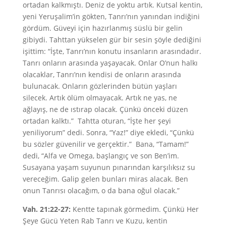
ortadan kalkmıştı. Deniz de yoktu artık. Kutsal kentin,
yeni Yeruşalim’in gökten, Tanrı’nın yanından indiğini
gördüm. Güveyi için hazırlanmış süslü bir gelin
gibiydi. Tahttan yükselen gür bir sesin şöyle dediğini
işittim: “İşte, Tanrı’nın konutu insanların arasındadır.
Tanrı onların arasında yaşayacak. Onlar O’nun halkı
olacaklar, Tanrı’nın kendisi de onların arasında
bulunacak. Onların gözlerinden bütün yaşları
silecek. Artık ölüm olmayacak. Artık ne yas, ne
ağlayış, ne de ıstırap olacak. Çünkü önceki düzen
ortadan kalktı.” Tahtta oturan, “İşte her şeyi
yeniliyorum” dedi. Sonra, “Yaz!” diye ekledi, “Çünkü
bu sözler güvenilir ve gerçektir.” Bana, “Tamam!”
dedi, “Alfa ve Omega, başlangıç ve son Ben’im.
Susayana yaşam suyunun pınarından karşılıksız su
vereceğim. Galip gelen bunları miras alacak. Ben
onun Tanrısı olacağım, o da bana oğul olacak.”
Vah. 21:22-27:
Kentte tapınak görmedim. Çünkü Her
Şeye Gücü Yeten Rab Tanrı ve Kuzu, kentin