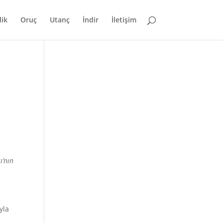
lik
Oruç
Utanç
İndir
İletişim
ı’nın
yla