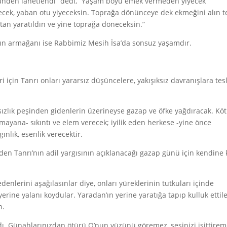
zünden lanetlendi” dedi, “Yaşam boyu emek vermeden yiyecek
ecek, yaban otu yiyeceksin. Toprağa dönünceye dek ekmeğini alın t
tan yaratıldın ve yine toprağa döneceksin.”
ın armağanı ise Rabbimiz Mesih İsa’da sonsuz yaşamdır.
i için Tanrı onları yararsız düşüncelere, yakışıksız davranışlara tes
ızlık peşinden gidenlerin üzerineyse gazap ve öfke yağdıracak. Kö
ayana- sıkıntı ve elem verecek; iyilik eden herkese -yine önce
ınlık, esenlik verecektir.
den Tanrı’nın adil yargısının açıklanacağı gazap günü için kendine 
denlerini aşağılasınlar diye, onları yüreklerinin tutkuları içinde
n yerine yalanı koydular. Yaradan’ın yerine yaratığa tapıp kulluk ettile
n.
rdı. Günahlarınızdan ötürü O’nun yüzünü göremez, sesinizi işittire