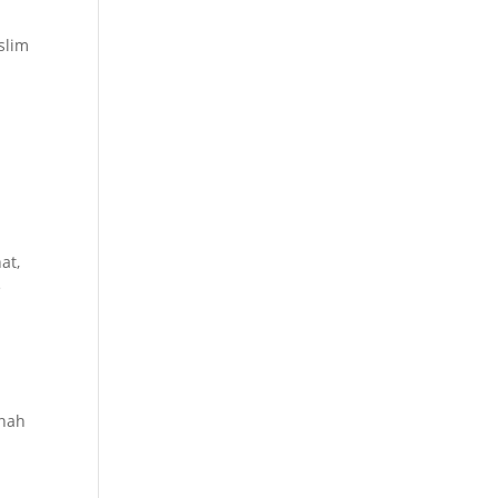
eslim
at,
e
ünah