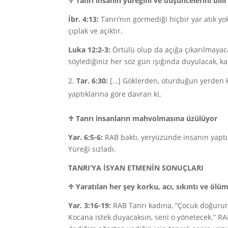
♱
Tanrı insanın yüreğini ve düşüncelerini bilir
İbr. 4:13:
Tanrı’nın görmediği hiçbir yar atık y
çıplak ve açıktır.
Luka 12:2-3:
Örtülü olup da açığa çıkarılmayaca
söylediğiniz her söz gün ışığında duyulacak, ka
Tar. 6:30:
[…] Göklerden, oturduğun yerden kul
yaptıklarına göre davran ki,
♱
Tanrı insanların mahvolmasına üzülüyor
Yar. 6:5-6:
RAB baktı, yeryüzünde insanın yaptığı
Yüreği sızladı.
TANRI’YA İSYAN ETMENİN SONUÇLARI
♱
Yaratılan her şey korku, acı, sıkıntı ve ölü
Yar. 3:16-19:
RAB Tanrı kadına, “Çocuk doğururk
Kocana istek duyacaksın, seni o yönetecek.” R