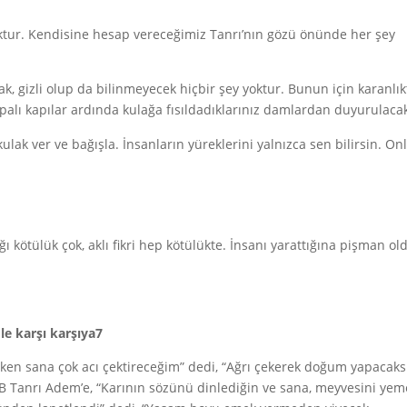
oktur. Kendisine hesap vereceğimiz Tanrı’nın gözü önünde her şey
k, gizli olup da bilinmeyecek hiçbir şey yoktur. Bunun için karanlık
palı kapılar ardında kulağa fısıldadıklarınız damlardan duyurulacak
ak ver ve bağışla. İnsanların yüreklerini yalnızca sen bilirsin. On
 kötülük çok, aklı fikri hep kötülükte. İnsanı yarattığına pişman ol
mle karşı karşıya7
en sana çok acı çektireceğim” dedi, “Ağrı çekerek doğum yapacaks
AB Tanrı Adem’e, “Karının sözünü dinlediğin ve sana, meyvesini yem