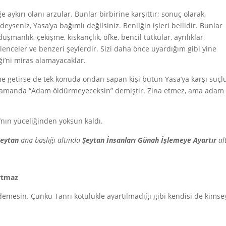
aykırı olanı arzular. Bunlar birbirine karşıttır; sonuç olarak,
yseniz, Yasa’ya bağımlı değilsiniz. Benliğin işleri bellidir. Bunlar
üşmanlık, çekişme, kıskançlık, öfke, bencil tutkular, ayrılıklar,
lenceler ve benzeri şeylerdir. Sizi daha önce uyardığım gibi yine
i’ni miras alamayacaklar.
e getirse de tek konuda ondan sapan kişi bütün Yasa’ya karşı suçl
ı zamanda “Adam öldürmeyeceksin” demiştir. Zina etmez, ama adam
nın yüceliğinden yoksun kaldı.
Şeytan
ana başlığı altında
Şeytan İnsanları Günah İşlemeye Ayartır
al
artmaz
” demesin. Çünkü Tanrı kötülükle ayartılmadığı gibi kendisi de kimse