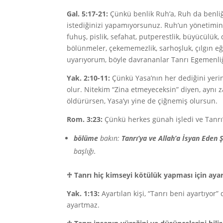
Gal. 5:17-21:
Çünkü benlik Ruh’a, Ruh da benliğe 
istediğinizi yapamıyorsunuz. Ruh’un yönetiminde
fuhuş, pislik, sefahat, putperestlik, büyücülük, d
bölünmeler, çekememezlik, sarhoşluk, çılgın eğ
uyarıyorum, böyle davrananlar Tanrı Egemenliğ
Yak. 2:10-11:
Çünkü Yasa’nın her dediğini yerin
olur. Nitekim “Zina etmeyeceksin” diyen, ayn
öldürürsen, Yasa’yı yine de çiğnemiş olursun.
Rom. 3:23:
Çünkü herkes günah işledi ve Tanrı’
bölüme
bakın:
Tanrı’ya ve Allah’a İsyan Eden 
başlığı.
♱
Tanrı hiç kimseyi kötülük yapması için ay
Yak. 1:13:
Ayartılan kişi, “Tanrı beni ayartıyor
ayartmaz.