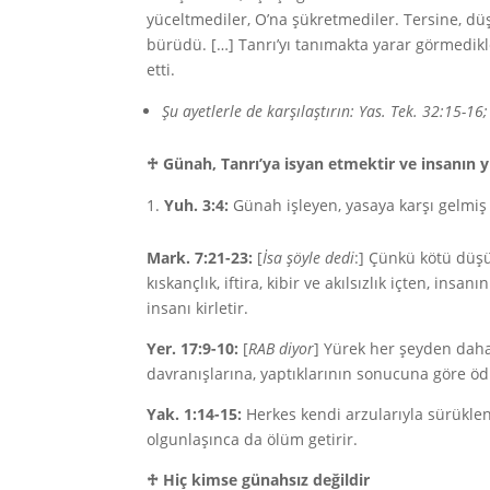
yüceltmediler, O’na şükretmediler. Tersine, düş
bürüdü. […] Tanrı’yı tanımakta yarar görmedikle
etti.
Şu ayetlerle de karşılaştırın: Yas. Tek. 32:15-16;
♱
Günah, Tanrı’ya isyan etmektir ve insanın 
Yuh. 3:4:
Günah işleyen, yasaya karşı gelmiş
Mark. 7:21-23:
[
İsa şöyle dedi
:] Çünkü kötü düşün
kıskançlık, iftira, kibir ve akılsızlık içten, in
insanı kirletir.
Yer. 17:9-10:
[
RAB diyor
] Yürek her şeyden daha 
davranışlarına, yaptıklarının sonucuna göre öd
Yak. 1:14-15:
Herkes kendi arzularıyla sürüklen
olgunlaşınca da ölüm getirir.
♱
Hiç kimse günahsız değildir