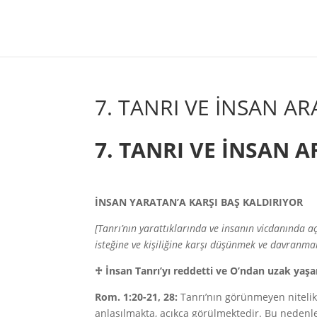
7. TANRI VE İNSAN A
7. TANRI VE İNSAN 
İNSAN YARATAN’A KARŞI BAŞ KALDIRIYOR
[Tanrı’nın yarattıklarında ve insanın vicdanında aç
isteğine ve kişiliğine karşı düşünmek ve davranmak
♱
İnsan Tanrı’yı reddetti ve O’ndan uzak ya
Rom. 1:20-21, 28:
Tanrı’nın görünmeyen nitelikl
anlaşılmakta, açıkça görülmektedir. Bu nedenle ö