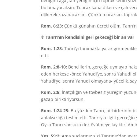
dediğim ağaçtan yediğin için toprak senin yü
bulamayacaksın. Toprak sana diken ve çalı ver
dökerek kazanacaksın. Çünkü topraksın, toprak
Rom. 6:23:
Çünkü günahın ücreti ölüm, Tanrı’n
♱
Tanrı’nın kendisini geri çekeceği bir an var
Rom. 1:28:
Tanrı’yı tanımakta yarar görmedikler
etti.
Rom. 2:8-10:
Bencillerin, gerçeğe uymayıp haks
eden herkese -önce Yahudi’ye, sonra Yahudi olm
Yahudi’ye, sonra Yahudi olmayana- yücelik, sayg
Rom. 2:5:
İnatçılığın ve tövbesiz yüreğin yüzün
gazap biriktiriyorsun.
Rom. 1:24-25:
Bu yüzden Tanrı, birbirlerinin be
ahlaksızlığa teslim etti. Tanrı’yla ilgili gerçeği
Oysa Tanrı sonsuza dek övülmeye layıktır! Ami
Yeş. 59:2:
Ama suçlarınız sizi Tanrınız’dan ayı