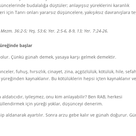
üncelerinde budalalığa düştüler; anlayışsız yüreklerini karanlık
ri için Tanrı onları yararsız düşüncelere, yakışıksız davranışlara t
 Mezm. 36:2-5; Yeş. 53:6; Yer. 2:5-6, 8-9, 13; Yer. 7:24-26.
yüreğinde başlar
 olur. Çünkü günah demek, yasaya karşı gelmek demektir.
celer, fuhuş, hırsızlık, cinayet, zina, açgözlülük, kötülük, hile, sefah
sanın yüreğinden kaynaklanır. Bu kötülüklerin hepsi içten kaynaklanır v
aldatıcıdır, iyileşmez, onu kim anlayabilir? Ben RAB, herkesi
üllendirmek için yüreği yoklar, düşünceyi denerim.
ip aldanarak ayartılır. Sonra arzu gebe kalır ve günah doğurur. G