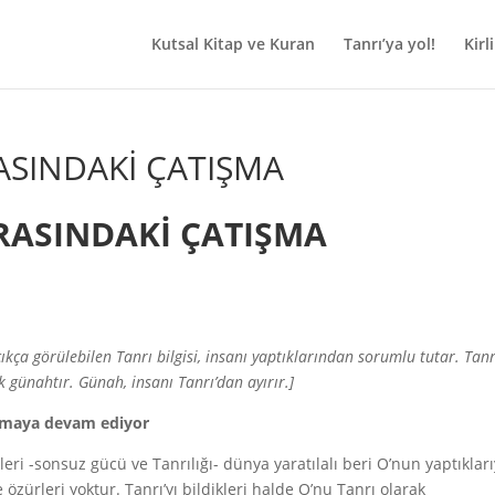
Kutsal Kitap ve Kuran
Tanrı’ya yol!
Kirli
RASINDAKİ ÇATIŞMA
ARASINDAKİ ÇATIŞMA
ıkça görülebilen Tanrı bilgisi, insanı yaptıklarından sorumlu tutar. Tanr
 günahtır. Günah, insanı Tanrı’dan ayırır.]
şamaya devam ediyor
eri -sonsuz gücü ve Tanrılığı- dünya yaratılalı beri O’nun yaptıkları
zürleri yoktur. Tanrı’yı bildikleri halde O’nu Tanrı olarak